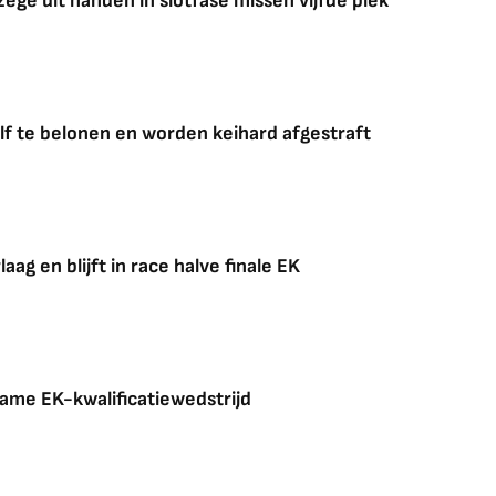
ege uit handen in slotfase missen vijfde plek
f te belonen en worden keihard afgestraft
aag en blijft in race halve finale EK
zame EK-kwalificatiewedstrijd