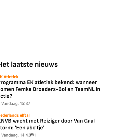
Het laatste nieuws
K Atletiek
Programma EK atletiek bekend: wanneer
komen Femke Broeders-Bol en TeamNL in
ctie?
Vandaag, 15:37
ederlands elftal
KNVB wacht met Reiziger door Van Gaal-
torm: 'Een abc'tje'
Vandaag, 14:43
1