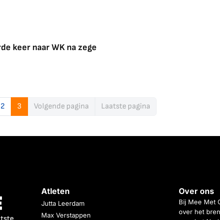
rde keer naar WK na zege
2
3
Volgende pagina
Laatste pagina
Atleten
Over ons
Bij Mee Met 
Jutta Leerdam
over het bren
Max Verstappen
atste