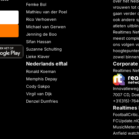
over het Nede
Femke Bol
vrouwen tot 
Mathieu van der Poel
gaan verder 
Rico Verhoeven
ook andere s
atleten uitbl
Michael van Gerwen
Realtimes Ne
Jenning de Boo
meest complet
Sifan Hassan
ons volgen vo
Suzanne Schulting
hoogtepunten
Lieke Klaver
zowel binnen
Nederlands elftal
Corporate
Realtimes Ne
Ronald Koeman
Memphis Depay
Cody Gakpo
Innovatiewe
Virgil van Dijk
7007 CD, Doe
+31(315)-76
Denzel Dumfries
Realtimes
FootballCriti
FCUpdate.nl
MusicMeter.n
Anfield watc