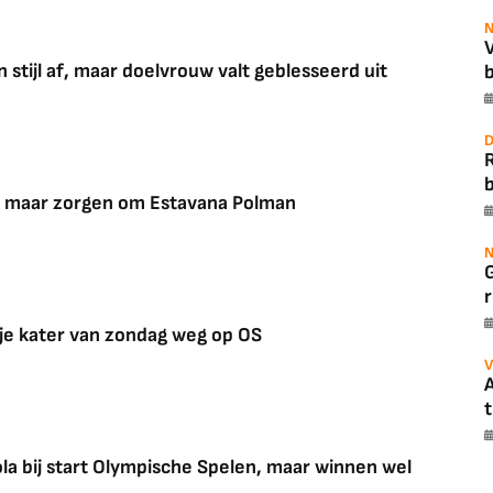
N
 stijl af, maar doelvrouw valt geblesseerd uit
b
D
b
e, maar zorgen om Estavana Polman
N
r
je kater van zondag weg op OS
V
A
t
a bij start Olympische Spelen, maar winnen wel