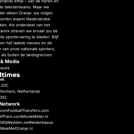
rlands elftal – van de heren en
de talententeams. Maar we
dan alleen Oranje: we volgen
porten waarin Nederlandse
inken. Als onderdeel van het
twork streven we ernaar jou de
e sportervaring te bieden. Blijf
or het laatste nieuws en de
 van onze nationale sporters,
 als buiten de landsgrenzen.
 & Media
twork
g 20C
tinchem, Netherlands
4002
 Network
c.com
FootballTransfers.com
GPFans.com
MovieMeter.nl
l
WijWedden.net
Kelderklasse
h
MeeMetOranje.nl