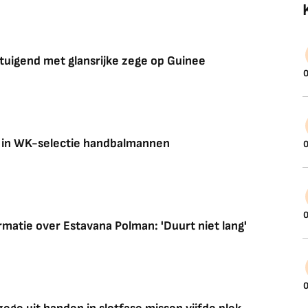
tuigend met glansrijke zege op Guinee
0
d in WK-selectie handbalmannen
0
0
rmatie over Estavana Polman: 'Duurt niet lang'
0