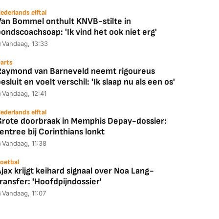
ederlands elftal
Van Bommel onthult KNVB-stilte in
ondscoachsoap: 'Ik vind het ook niet erg'
Vandaag, 13:33
arts
Raymond van Barneveld neemt rigoureus
esluit en voelt verschil: 'Ik slaap nu als een os'
Vandaag, 12:41
ederlands elftal
Grote doorbraak in Memphis Depay-dossier:
entree bij Corinthians lonkt
Vandaag, 11:38
oetbal
jax krijgt keihard signaal over Noa Lang-
ransfer: 'Hoofdpijndossier'
Vandaag, 11:07