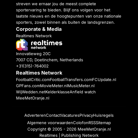
streven we ernaar jou de meest complete
sportervaring te bieden. Blijf ons volgen voor het
laatste nieuws en de hoogtepunten van onze nationale
sporters, zowel binnen als buiten de landsgrenzen.
Corporate & Media
Realtimes Network
Innovatieweg 20C
7007 CD, Doetinchem, Netherlands
+31(315)-764002
Realtimes Network
FootballCritic.com
FootballTransfers.com
FCUpdate.nl
GPFans.com
MovieMeter.nl
MusicMeter.nl
WijWedden.net
Kelderklasse
Anfield watch
MeeMetOranje.nl
Adverteren
Contact
Vacatures
Privacy
Huisregels
Algemene voorwaarden
Colofon
RSS
Sitemap
Copyright © 2005 - 2026
MeeMetOranje.nl
Realtimes | Publishing Network