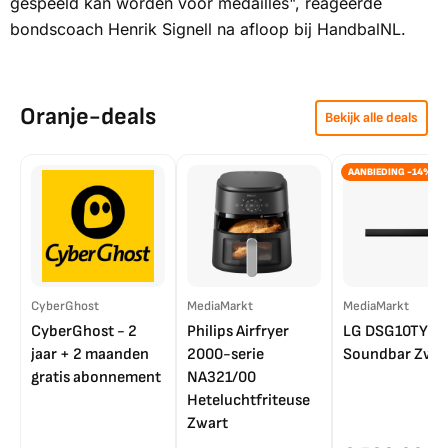
gespeeld kan worden voor medailles", reageerde
bondscoach Henrik Signell na afloop bij
HandbalNL
.
Oranje-deals
Bekijk alle deals
AANBIEDING -14%
CyberGhost
MediaMarkt
MediaMarkt
CyberGhost - 2
Philips Airfryer
LG DSG10TY
jaar + 2 maanden
2000-serie
Soundbar Zwar
gratis abonnement
NA321/00
Heteluchtfriteuse
Zwart