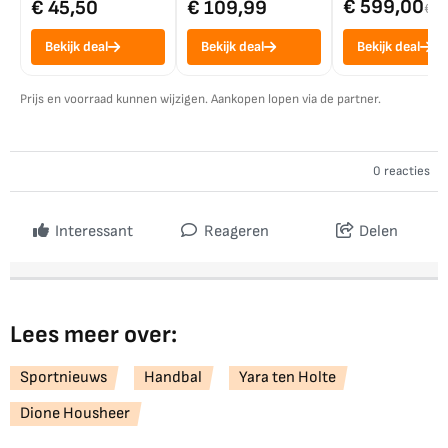
€ 599,00
€ 45,50
€ 109,99
€ 7
Bekijk deal
Bekijk deal
Bekijk deal
Prijs en voorraad kunnen wijzigen. Aankopen lopen via de partner.
0 reacties
Interessant
Reageren
Delen
Lees meer over:
Sportnieuws
Handbal
Yara ten Holte
Dione Housheer