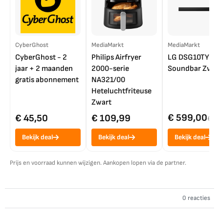
CyberGhost
MediaMarkt
MediaMarkt
CyberGhost - 2
Philips Airfryer
LG DSG10TY
jaar + 2 maanden
2000-serie
Soundbar Zwar
gratis abonnement
NA321/00
Heteluchtfriteuse
Zwart
€ 599,00
€ 45,50
€ 109,99
€ 7
Bekijk deal
Bekijk deal
Bekijk deal
Prijs en voorraad kunnen wijzigen. Aankopen lopen via de partner.
0 reacties