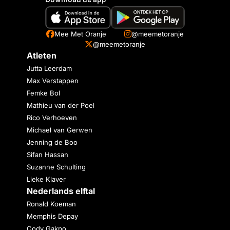
Mee Met Oranje
@meemetoranje
@meemetoranje
Atleten
Jutta Leerdam
Max Verstappen
Femke Bol
Mathieu van der Poel
Rico Verhoeven
Michael van Gerwen
Jenning de Boo
Sifan Hassan
Suzanne Schulting
Lieke Klaver
Nederlands elftal
Ronald Koeman
Memphis Depay
Cody Gakpo