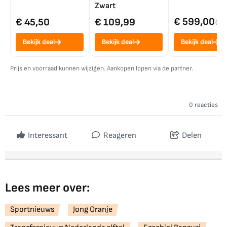
Zwart
€ 599,00
€ 45,50
€ 109,99
€ 7
Bekijk deal
Bekijk deal
Bekijk deal
Prijs en voorraad kunnen wijzigen. Aankopen lopen via de partner.
0 reacties
Interessant
Reageren
Delen
Lees meer over:
Sportnieuws
Jong Oranje