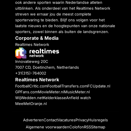
ook andere sporten waarin Nederlandse atleten
uitblinken. Als onderdeel van het Realtimes Network
streven we ernaar jou de meest complete
sportervaring te bieden. Blijf ons volgen voor het
laatste nieuws en de hoogtepunten van onze nationale
sporters, zowel binnen als buiten de landsgrenzen.
Corporate & Media
Realtimes Network
Innovatieweg 20C
7007 CD, Doetinchem, Netherlands
+31(315)-764002
Realtimes Network
FootballCritic.com
FootballTransfers.com
FCUpdate.nl
GPFans.com
MovieMeter.nl
MusicMeter.nl
WijWedden.net
Kelderklasse
Anfield watch
MeeMetOranje.nl
Adverteren
Contact
Vacatures
Privacy
Huisregels
Algemene voorwaarden
Colofon
RSS
Sitemap