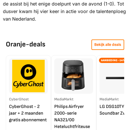
de assist bij het enige doelpunt van de avond (1-0). Tot
dusver kwam hij vier keer in actie voor de talentenploeg
van Nederland.
Oranje-deals
Bekijk alle deals
AANBIEDING -14%
CyberGhost
MediaMarkt
MediaMarkt
CyberGhost - 2
Philips Airfryer
LG DSG10TY
jaar + 2 maanden
2000-serie
Soundbar Zwar
gratis abonnement
NA321/00
Heteluchtfriteuse