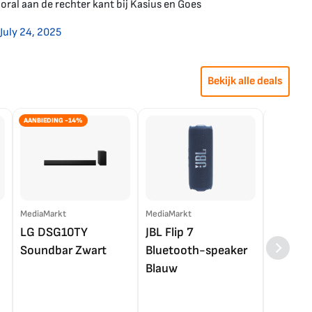
ooral aan de rechter kant bij Kasius en Goes
July 24, 2025
Bekijk alle deals
AANBIEDING -14%
MediaMarkt
MediaMarkt
EP.nl
LG DSG10TY
JBL Flip 7
LG OL
Soundbar Zwart
Bluetooth-speaker
4K TV (
Blauw