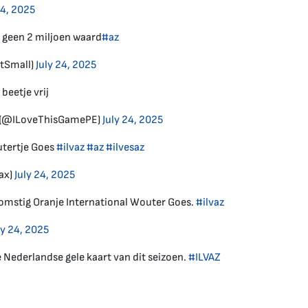
24, 2025
 geen 2 miljoen waard
#az
tSmall)
July 24, 2025
beetje vrij
 (@ILoveThisGamePE)
July 24, 2025
utertje Goes
#ilvaz
#az
#ilvesaz
ax)
July 24, 2025
komstig Oranje International Wouter Goes.
#ilvaz
ly 24, 2025
 Nederlandse gele kaart van dit seizoen.
#ILVAZ