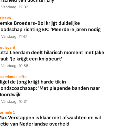
fscheid van dochter Lily
Vandaag, 12:32
tletiek
emke Broeders-Bol krijgt duidelijke
boodschap richting EK: 'Meerdere jaren nodig'
Vandaag, 11:47
oulevard
Jutta Leerdam deelt hilarisch moment met Jake
aul: 'Je krijgt een knipbeurt'
Vandaag, 10:56
ederlands elftal
igel de Jong krijgt harde tik in
bondscoachsoap: 'Met piepende banden naar
Noordwijk'
Vandaag, 10:31
ormule 1
Max Verstappen is klaar met afwachten en wil
actie van Nederlandse overheid