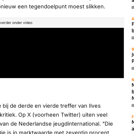
a
opnieuw een tegendoelpunt moest slikken.
A
t verder onder video
F
B
P
N
N
ij de derde en vierde treffer van Ilves
kritiek. Op X (voorheen Twitter) uiten veel
F
van de Nederlandse jeugdinternational. "Die
 Die is in marktwaarde met zeventig procent