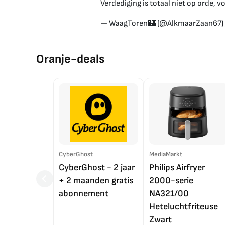
Verdediging is totaal niet op orde, v
— WaagToren🏰 (@AlkmaarZaan67)
Oranje-deals
CyberGhost
MediaMarkt
CyberGhost - 2 jaar
Philips Airfryer
+ 2 maanden gratis
2000-serie
abonnement
NA321/00
Heteluchtfriteuse
Zwart