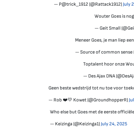
— P@trick_1912 (@Rattack1912)
July 
Wouter Goes is nog
— Geit Small (@Gei
Meneer Goes, je man liep een 
— Source of common sense
Toptalent hoor onze Wo
— Des Ajax DNA (@DesAj
Geen beste wedstrijd tot nu toe voor toe
— Rob ❤️💛 Kowet (@GroundhopperR)
Ju
Who else but Goes met de eerste officiële
— Keizinga (@Keizinga1)
July 24, 2025