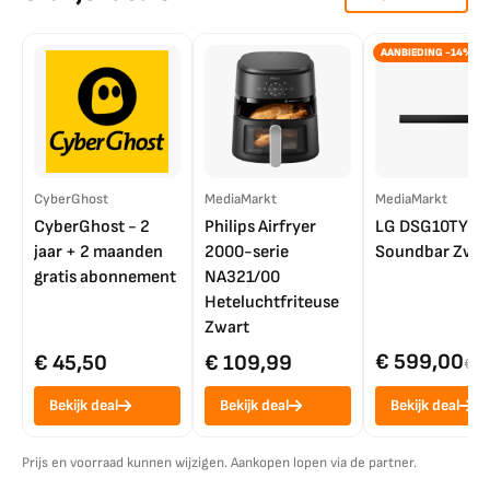
AANBIEDING -14%
CyberGhost
MediaMarkt
MediaMarkt
CyberGhost - 2
Philips Airfryer
LG DSG10TY
jaar + 2 maanden
2000-serie
Soundbar Zwar
gratis abonnement
NA321/00
Heteluchtfriteuse
Zwart
€ 599,00
€ 45,50
€ 109,99
€ 7
Bekijk deal
Bekijk deal
Bekijk deal
Prijs en voorraad kunnen wijzigen. Aankopen lopen via de partner.