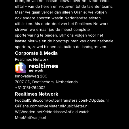
brengen van het laatste nieuws over het Nederlands
elftal – van de heren en vrouwen tot de talententeams.
Maar we gaan verder dan alleen Oranje: we volgen
ook andere sporten waarin Nederlandse atleten
uitblinken. Als onderdeel van het Realtimes Network
streven we ernaar jou de meest complete
sportervaring te bieden. Blijf ons volgen voor het
laatste nieuws en de hoogtepunten van onze nationale
sporters, zowel binnen als buiten de landsgrenzen.
Corporate & Media
Realtimes Network
Innovatieweg 20C
7007 CD, Doetinchem, Netherlands
+31(315)-764002
Realtimes Network
FootballCritic.com
FootballTransfers.com
FCUpdate.nl
GPFans.com
MovieMeter.nl
MusicMeter.nl
WijWedden.net
Kelderklasse
Anfield watch
MeeMetOranje.nl