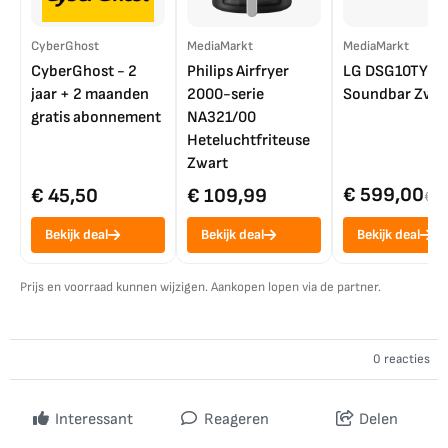
CyberGhost
MediaMarkt
MediaMarkt
CyberGhost - 2
Philips Airfryer
LG DSG10TY
jaar + 2 maanden
2000-serie
Soundbar Zwar
gratis abonnement
NA321/00
Heteluchtfriteuse
Zwart
€ 599,00
€ 45,50
€ 109,99
€ 7
Bekijk deal
Bekijk deal
Bekijk deal
Prijs en voorraad kunnen wijzigen. Aankopen lopen via de partner.
0 reacties
Interessant
Reageren
Delen