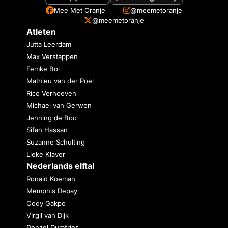
Mee Met Oranje
@meemetoranje
@meemetoranje
Atleten
Jutta Leerdam
Max Verstappen
Femke Bol
Mathieu van der Poel
Rico Verhoeven
Michael van Gerwen
Jenning de Boo
Sifan Hassan
Suzanne Schulting
Lieke Klaver
Nederlands elftal
Ronald Koeman
Memphis Depay
Cody Gakpo
Virgil van Dijk
Denzel Dumfries