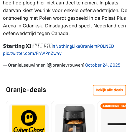
hoeft de ploeg hier niet aan deel te nemen. In plaats
daarvan kiest Veurink voor enkele oefenwedstrijden. De
ontmoeting met Polen wordt gespeeld in de Polsat Plus
Arena in Gdanksk. Dinsdagavond speelt Nederland een
oefenwedstrijd tegen Canada.
𝗦𝘁𝗮𝗿𝘁𝗶𝗻𝗴 𝗫𝗜! 🇵🇱🇳🇱
#NothingLikeOranje
#POLNED
pic.twitter.com/FrAAPnZw4y
— OranjeLeeuwinnen (@oranjevrouwen)
October 24, 2025
Oranje-deals
Bekijk alle deals
AANBIEDING -14%