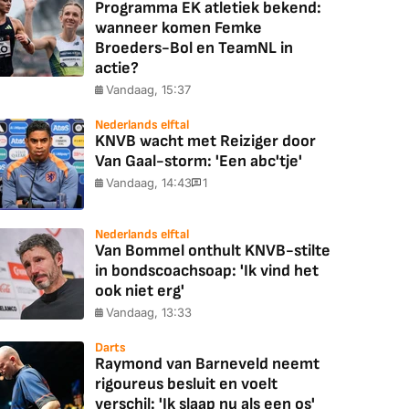
Programma EK atletiek bekend:
wanneer komen Femke
Broeders-Bol en TeamNL in
actie?
Vandaag, 15:37
Nederlands elftal
KNVB wacht met Reiziger door
Van Gaal-storm: 'Een abc'tje'
Vandaag, 14:43
1
Nederlands elftal
Van Bommel onthult KNVB-stilte
in bondscoachsoap: 'Ik vind het
ook niet erg'
Vandaag, 13:33
Darts
Raymond van Barneveld neemt
rigoureus besluit en voelt
verschil: 'Ik slaap nu als een os'