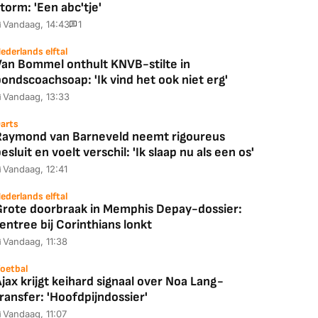
torm: 'Een abc'tje'
Vandaag, 14:43
1
ederlands elftal
Van Bommel onthult KNVB-stilte in
ondscoachsoap: 'Ik vind het ook niet erg'
Vandaag, 13:33
arts
Raymond van Barneveld neemt rigoureus
esluit en voelt verschil: 'Ik slaap nu als een os'
Vandaag, 12:41
ederlands elftal
Grote doorbraak in Memphis Depay-dossier:
entree bij Corinthians lonkt
Vandaag, 11:38
oetbal
Coolblue
MediaMarkt
jax krijgt keihard signaal over Noa Lang-
ED55C56LB
JBL Partybox
Google TV Streame
ransfer: 'Hoofdpijndossier'
2025)
Ultimate Zwart
4K
Vandaag, 11:07