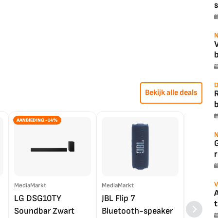
s
N
b
D
Bekijk alle deals
b
AANBIEDING -14%
N
r
V
MediaMarkt
MediaMarkt
EP.nl
A
LG DSG10TY
JBL Flip 7
LG OL
t
Soundbar Zwart
Bluetooth-speaker
4K TV (