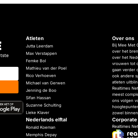
Atleten
Over ons
Bij Mee Met 
Jutta Leerdam
over het bren
Max Verstappen
atste
over het Nede
Femke Bol
vrouwen tot 
Mathieu van der Poel
gaan verder 
Rico Verhoeven
ook andere s
atleten uitbl
Michael van Gerwen
Realtimes Ne
Jenning de Boo
meest complet
Sifan Hassan
ons volgen vo
Suzanne Schulting
hoogtepunten
Lieke Klaver
zowel binnen
Nederlands elftal
Corporate
Realtimes Ne
Ronald Koeman
Memphis Depay