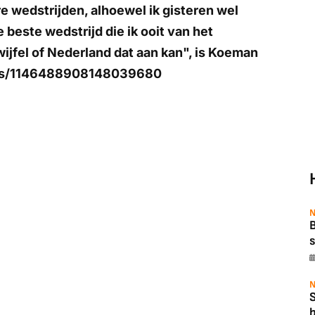
e wedstrijden, alhoewel ik gisteren wel
 beste wedstrijd die ik ooit van het
ijfel of Nederland dat aan kan", is Koeman
atus/1146488908148039680
N
B
s
N
b