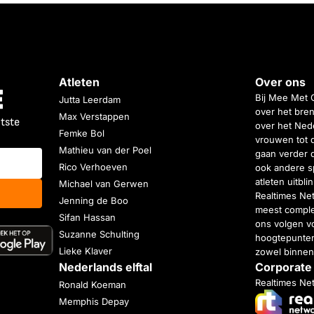
Atleten
Over ons
Bij Mee Met 
Jutta Leerdam
over het bren
Max Verstappen
atste
over het Nede
Femke Bol
vrouwen tot 
Mathieu van der Poel
gaan verder 
Rico Verhoeven
ook andere s
atleten uitbl
Michael van Gerwen
Realtimes Ne
Jenning de Boo
meest complet
Sifan Hassan
ons volgen vo
Suzanne Schulting
hoogtepunten
Lieke Klaver
zowel binnen
Nederlands elftal
Corporate
Realtimes Ne
Ronald Koeman
Memphis Depay