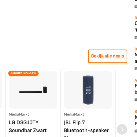
B
'
B
Bekijk alle deals
a
AANBIEDING -14%
A
F
B
MediaMarkt
MediaMarkt
EP.nl
LG DSG10TY
JBL Flip 7
LG OL
P
Soundbar Zwart
Bluetooth-speaker
4K TV (