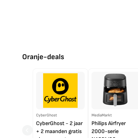
Oranje-deals
CyberGhost
MediaMarkt
CyberGhost - 2 jaar
Philips Airfryer
+ 2 maanden gratis
2000-serie