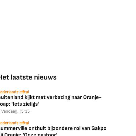
Het laatste nieuws
ederlands elftal
uitenland kijkt met verbazing naar Oranje-
oap: 'Iets zieligs'
Vandaag, 15:35
ederlands elftal
Summerville onthult bijzondere rol van Gakpo
ij Oranje: 'Onze pastoor'