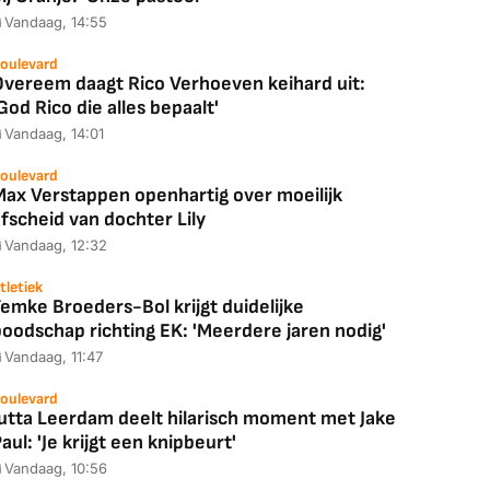
Vandaag, 14:55
oulevard
Overeem daagt Rico Verhoeven keihard uit:
God Rico die alles bepaalt'
Vandaag, 14:01
oulevard
Max Verstappen openhartig over moeilijk
fscheid van dochter Lily
Vandaag, 12:32
tletiek
emke Broeders-Bol krijgt duidelijke
boodschap richting EK: 'Meerdere jaren nodig'
Vandaag, 11:47
oulevard
Coolblue
MediaMarkt
Jutta Leerdam deelt hilarisch moment met Jake
ED55C56LB
JBL Partybox
Google TV Streame
aul: 'Je krijgt een knipbeurt'
2025)
Ultimate Zwart
4K
Vandaag, 10:56