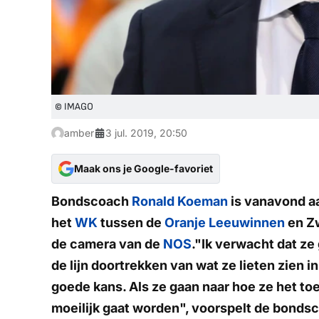
© IMAGO
amber
3 jul. 2019, 20:50
Maak ons je Google-favoriet
Bondscoach
Ronald Koeman
is vanavond aa
het
WK
tussen de
Oranje Leeuwinnen
en Zw
de camera van de
NOS
."Ik verwacht dat ze
de lijn doortrekken van wat ze lieten zien i
goede kans. Als ze gaan naar hoe ze het to
moeilijk gaat worden", voorspelt de bonds