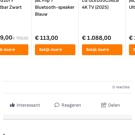
SG10TY
JBL Flip 7
LG OLED55C56LB
JB
bar Zwart
Bluetooth-speaker
4K TV (2025)
Ul
Blauw
99,00
€ 113,00
€ 1.088,00
€ 
€ 700,00
jk deal
Bekijk deal
Bekijk deal
B
0 reacties
Interessant
Reageren
Delen