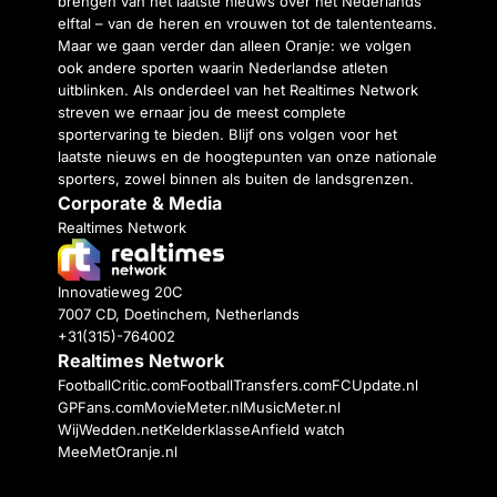
brengen van het laatste nieuws over het Nederlands
elftal – van de heren en vrouwen tot de talententeams.
Maar we gaan verder dan alleen Oranje: we volgen
ook andere sporten waarin Nederlandse atleten
uitblinken. Als onderdeel van het Realtimes Network
streven we ernaar jou de meest complete
sportervaring te bieden. Blijf ons volgen voor het
laatste nieuws en de hoogtepunten van onze nationale
sporters, zowel binnen als buiten de landsgrenzen.
Corporate & Media
Realtimes Network
Innovatieweg 20C
7007 CD, Doetinchem, Netherlands
+31(315)-764002
Realtimes Network
FootballCritic.com
FootballTransfers.com
FCUpdate.nl
GPFans.com
MovieMeter.nl
MusicMeter.nl
WijWedden.net
Kelderklasse
Anfield watch
MeeMetOranje.nl