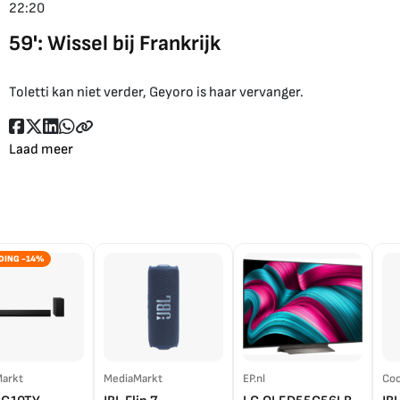
22:20
59': Wissel bij Frankrijk
Toletti kan niet verder, Geyoro is haar vervanger.
Laad meer
DING -14%
arkt
MediaMarkt
EP.nl
Coo