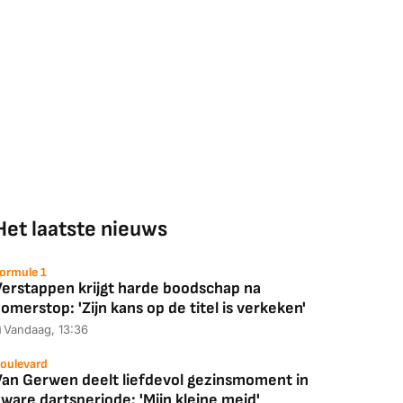
Het laatste nieuws
ormule 1
Verstappen krijgt harde boodschap na
omerstop: 'Zijn kans op de titel is verkeken'
Vandaag, 13:36
oulevard
Van Gerwen deelt liefdevol gezinsmoment in
ware dartsperiode: 'Mijn kleine meid'