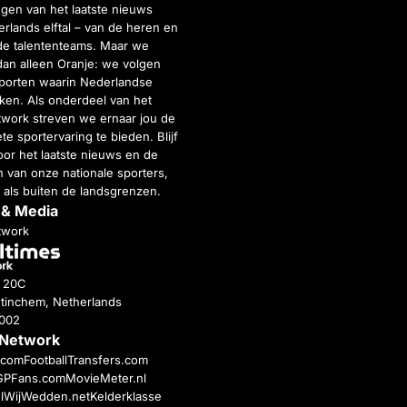
gen van het laatste nieuws
rlands elftal – van de heren en
de talententeams. Maar we
dan alleen Oranje: we volgen
porten waarin Nederlandse
inken. Als onderdeel van het
twork streven we ernaar jou de
e sportervaring te bieden. Blijf
or het laatste nieuws en de
 van onze nationale sporters,
 als buiten de landsgrenzen.
 & Media
twork
g 20C
tinchem, Netherlands
4002
 Network
c.com
FootballTransfers.com
GPFans.com
MovieMeter.nl
l
WijWedden.net
Kelderklasse