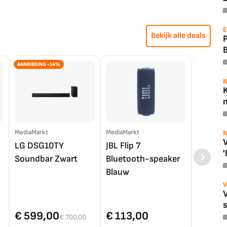
E
Bekijk alle deals
AANBIEDING -14%
N
K
m
MediaMarkt
MediaMarkt
EP.nl
N
V
LG DSG10TY
JBL Flip 7
LG OL
'
Soundbar Zwart
Bluetooth-speaker
4K TV (
Blauw
V
€ 599,00
€ 113,00
€ 1.0
€ 700,00