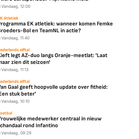
Vandaag, 12:00
K Atletiek
Programma EK atletiek: wanneer komen Femke
Broeders-Bol en TeamNL in actie?
Vandaag, 11:40
ederlands elftal
ieft legt AZ-duo langs Oranje-meetlat: 'Laat
aar zien dit seizoen'
Vandaag, 11:13
Coolblue
MediaMarkt
ederlands elftal
an Gaal geeft hoopvolle update over fitheid:
ED55C56LB
JBL Partybox
Google TV Streame
Een stuk beter'
2025)
Ultimate Zwart
4K
Vandaag, 10:10
oetbal
Vrouwelijke medewerker centraal in nieuw
schandaal rond Infantino
88,00
€ 1.179,00
€ 89,00
Vandaag, 09:29