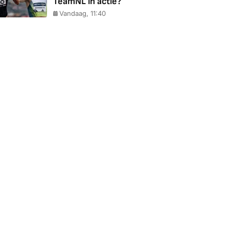
TeamNL in actie?
Vandaag, 11:40