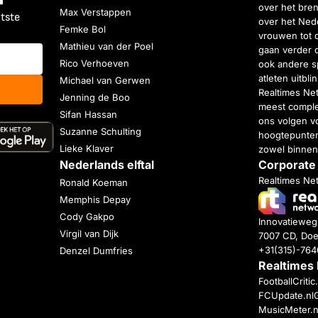
over het bren
Max Verstappen
atste
over het Nede
Femke Bol
vrouwen tot 
Mathieu van der Poel
gaan verder 
Rico Verhoeven
ook andere s
atleten uitbl
Michael van Gerwen
Realtimes Ne
Jenning de Boo
meest complet
Sifan Hassan
ons volgen vo
Suzanne Schulting
hoogtepunten
Lieke Klaver
zowel binnen
Nederlands elftal
Corporate
Realtimes Ne
Ronald Koeman
Memphis Depay
Cody Gakpo
Innovatiewe
Virgil van Dijk
7007 CD, Doe
+31(315)-76
Denzel Dumfries
Realtimes
FootballCriti
FCUpdate.nl
MusicMeter.n