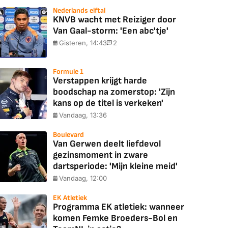
Nederlands elftal
KNVB wacht met Reiziger door
Van Gaal-storm: 'Een abc'tje'
Gisteren, 14:43
2
Formule 1
Verstappen krijgt harde
boodschap na zomerstop: 'Zijn
kans op de titel is verkeken'
Vandaag, 13:36
Boulevard
Van Gerwen deelt liefdevol
gezinsmoment in zware
dartsperiode: 'Mijn kleine meid'
Vandaag, 12:00
EK Atletiek
Programma EK atletiek: wanneer
komen Femke Broeders-Bol en