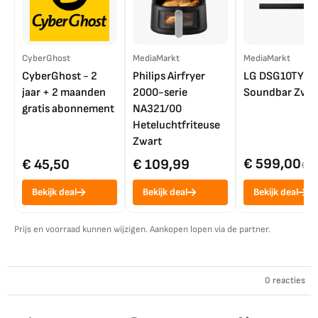
CyberGhost
MediaMarkt
MediaMarkt
CyberGhost - 2
Philips Airfryer
LG DSG10TY
jaar + 2 maanden
2000-serie
Soundbar Zwar
gratis abonnement
NA321/00
Heteluchtfriteuse
Zwart
€ 599,00
€ 45,50
€ 109,99
€ 7
Bekijk deal
Bekijk deal
Bekijk deal
Prijs en voorraad kunnen wijzigen. Aankopen lopen via de partner.
0 reacties