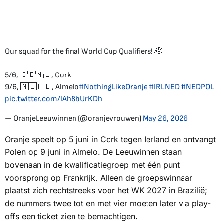
Our squad for the final World Cup Qualifiers! 🫡
5/6, 🇮🇪🇳🇱, Cork
9/6, 🇳🇱🇵🇱, Almelo
#NothingLikeOranje
#IRLNED
#NEDPOL
pic.twitter.com/lAh8bUrKDh
— OranjeLeeuwinnen (@oranjevrouwen)
May 26, 2026
Oranje speelt op 5 juni in Cork tegen Ierland en ontvangt
Polen op 9 juni in Almelo. De Leeuwinnen staan
bovenaan in de kwalificatiegroep met één punt
voorsprong op Frankrijk. Alleen de groepswinnaar
plaatst zich rechtstreeks voor het WK 2027 in Brazilië;
de nummers twee tot en met vier moeten later via play-
offs een ticket zien te bemachtigen.