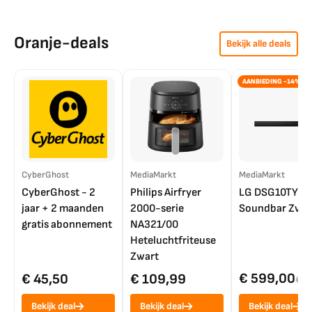
Oranje-deals
Bekijk alle deals
AANBIEDING -14%
CyberGhost
MediaMarkt
MediaMarkt
CyberGhost - 2
Philips Airfryer
LG DSG10TY
jaar + 2 maanden
2000-serie
Soundbar Zwar
gratis abonnement
NA321/00
Heteluchtfriteuse
Zwart
€ 599,00
€ 45,50
€ 109,99
€ 7
Bekijk deal
Bekijk deal
Bekijk deal