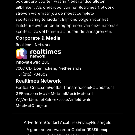
ook andere sporten waarin Nederlandse atleten
uitblinken. Als onderdeel van het Realtimes Network
streven we ernaar jou de meest complete
sportervaring te bieden. Blijf ons volgen voor het
laatste nieuws en de hoogtepunten van onze nationale
sporters, zowel binnen als buiten de landsgrenzen.
Corporate & Media
Realtimes Network
Innovatieweg 20C
7007 CD, Doetinchem, Netherlands
+31(315)-764002
Realtimes Network
FootballCritic.com
FootballTransfers.com
FCUpdate.nl
GPFans.com
MovieMeter.nl
MusicMeter.nl
WijWedden.net
Kelderklasse
Anfield watch
MeeMetOranje.nl
Adverteren
Contact
Vacatures
Privacy
Huisregels
Algemene voorwaarden
Colofon
RSS
Sitemap