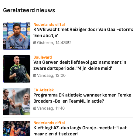
Gerelateerd nieuws
Nederlands elftal
KNVB wacht met Reiziger door Van Gaal-storm:
'Een abc'tje'
Gisteren, 14:43
2
Boulevard
Van Gerwen deelt liefdevol gezinsmoment in
zware dartsperiode: 'Mijn kleine meid'
Vandaag, 12:00
EK Atletiek
Programma EK atletiek: wanneer komen Femke
Broeders-Bol en TeamNL in actie?
Vandaag, 11:40
Nederlands elftal
Kieft legt AZ-duo langs Oranje-meetlat: 'Laat
maar zien dit seizoen'