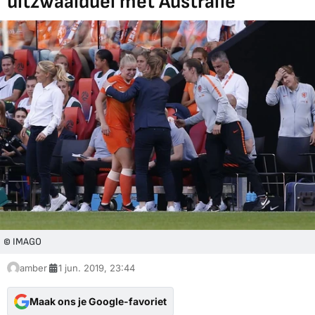
uitzwaaiduel met Australië
© IMAGO
amber
1 jun. 2019, 23:44
Maak ons je Google-favoriet