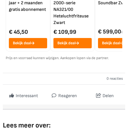
jaar + 2 maanden
2000-serie
Soundbar Zwar
gratis abonnement
NA321/00
Heteluchtfriteuse
Zwart
€ 599,00
€ 45,50
€ 109,99
€ 7
Bekijk deal
Bekijk deal
Bekijk deal
Prijs en voorraad kunnen wijzigen. Aankopen lopen via de partner.
0 reacties
Interessant
Reageren
Delen
Lees meer over: