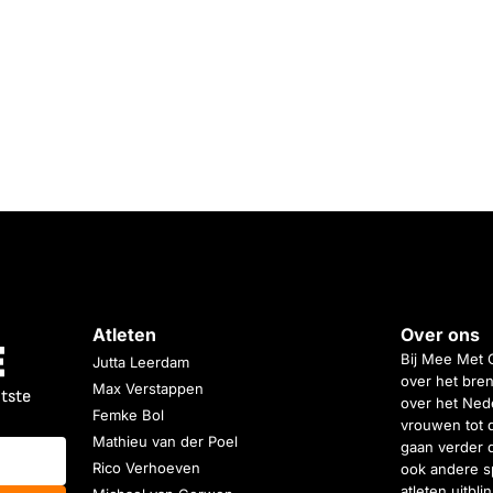
Atleten
Over ons
Bij Mee Met 
Jutta Leerdam
over het bren
Max Verstappen
atste
over het Nede
Femke Bol
vrouwen tot 
Mathieu van der Poel
gaan verder 
Rico Verhoeven
ook andere s
atleten uitbl