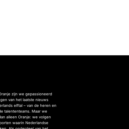
Oranje zijn we gepassioneerd
gen van het laatste nieuws
rlands elftal – van de heren en
de talententeams. Maar we
dan alleen Oranje: we volgen
porten waarin Nederlandse
inken. Als onderdeel van het