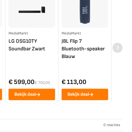
MediaMarkt
MediaMarkt
EP.nl
LG DSG10TY
JBL Flip 7
LG OL
Soundbar Zwart
Bluetooth-speaker
4K TV (
Blauw
€ 599,00
€ 113,00
€ 1.0
€ 700,00
Bekijk deal
Bekijk deal
Bekij
0 reacties