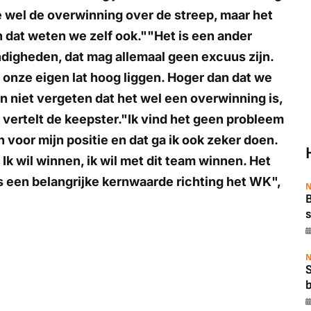
e wel de overwinning over de streep, maar het
en dat weten we zelf ook.""Het is een ander
igheden, dat mag allemaal geen excuus zijn.
 onze eigen lat hoog liggen. Hoger dan dat we
 niet vergeten dat het wel een overwinning is,
vertelt de keepster."Ik vind het geen probleem
 voor mijn positie en dat ga ik ook zeker doen.
 Ik wil winnen, ik wil met dit team winnen. Het
 is een belangrijke kernwaarde richting het WK",
N
B
s
N
b