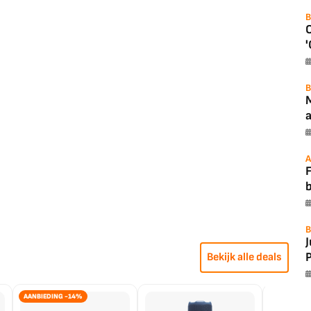
B
'
B
a
A
F
B
P
Bekijk alle deals
AANBIEDING -14%