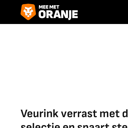
Veurink verrast met d
selectie en spaart st