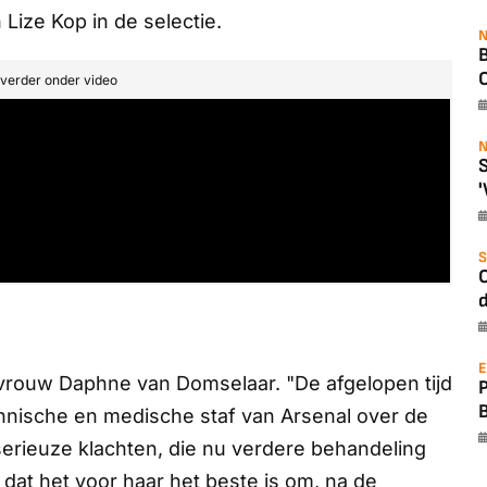
Lize Kop in de selectie.
N
B
O
t verder onder video
N
S
'
S
O
d
E
lvrouw Daphne van Domselaar. "De afgelopen tijd
nische en medische staf van Arsenal over de
 serieuze klachten, die nu verdere behandeling
dat het voor haar het beste is om, na de