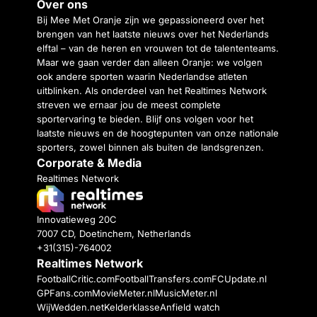
Over ons
Bij Mee Met Oranje zijn we gepassioneerd over het
brengen van het laatste nieuws over het Nederlands
elftal – van de heren en vrouwen tot de talententeams.
Maar we gaan verder dan alleen Oranje: we volgen
ook andere sporten waarin Nederlandse atleten
uitblinken. Als onderdeel van het Realtimes Network
streven we ernaar jou de meest complete
sportervaring te bieden. Blijf ons volgen voor het
laatste nieuws en de hoogtepunten van onze nationale
sporters, zowel binnen als buiten de landsgrenzen.
Corporate & Media
Realtimes Network
Innovatieweg 20C
7007 CD, Doetinchem, Netherlands
+31(315)-764002
Realtimes Network
FootballCritic.com
FootballTransfers.com
FCUpdate.nl
GPFans.com
MovieMeter.nl
MusicMeter.nl
WijWedden.net
Kelderklasse
Anfield watch