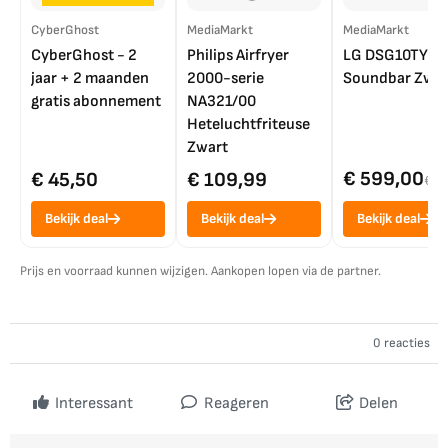
CyberGhost
MediaMarkt
MediaMarkt
CyberGhost - 2
Philips Airfryer
LG DSG10TY
jaar + 2 maanden
2000-serie
Soundbar Zwar
gratis abonnement
NA321/00
Heteluchtfriteuse
Zwart
€ 599,00
€ 45,50
€ 109,99
€ 7
Bekijk deal
Bekijk deal
Bekijk deal
Prijs en voorraad kunnen wijzigen. Aankopen lopen via de partner.
0 reacties
Interessant
Reageren
Delen