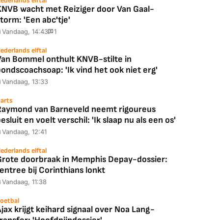
ederlands elftal
KNVB wacht met Reiziger door Van Gaal-
torm: 'Een abc'tje'
Vandaag, 14:43
1
ederlands elftal
Van Bommel onthult KNVB-stilte in
ondscoachsoap: 'Ik vind het ook niet erg'
Vandaag, 13:33
arts
Raymond van Barneveld neemt rigoureus
esluit en voelt verschil: 'Ik slaap nu als een os'
Vandaag, 12:41
ederlands elftal
Grote doorbraak in Memphis Depay-dossier:
entree bij Corinthians lonkt
Vandaag, 11:38
oetbal
jax krijgt keihard signaal over Noa Lang-