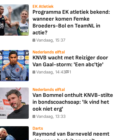
EK Atletiek
Programma EK atletiek bekend:
wanneer komen Femke
Broeders-Bol en TeamNL in
actie?
Vandaag, 15:37
Nederlands elftal
KNVB wacht met Reiziger door
Van Gaal-storm: 'Een abc'tje'
Vandaag, 14:43
1
Nederlands elftal
Van Bommel onthult KNVB-stilte
in bondscoachsoap: 'Ik vind het
ook niet erg'
Vandaag, 13:33
Darts
Raymond van Barneveld neemt