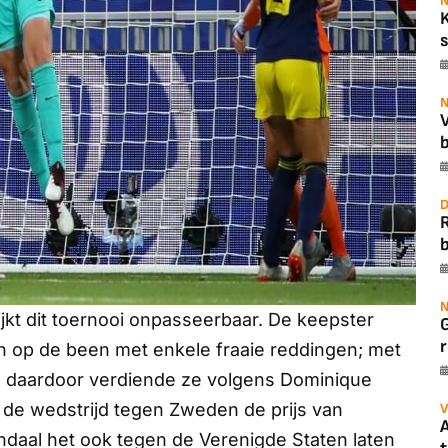
N
s
N
b
D
b
N
ijkt dit toernooi onpasseerbaar. De keepster
r
en op de been met enkele fraaie reddingen; met
e daardoor verdiende ze volgens Dominique
de wedstrijd tegen Zweden de prijs van
V
A
ndaal het ook tegen de Verenigde Staten laten