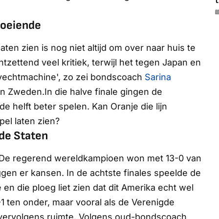
t
roeiende
ten zien is nog niet altijd om over naar huis te
tzettend veel kritiek, terwijl het tegen Japan en
 'vechtmachine', zo zei bondscoach
Sarina
en Zweden.In die halve finale gingen de
 helft beter spelen. Kan Oranje die lijn
el laten zien?
gde Staten
r. De regerend wereldkampioen won met 13-0 van
ggen er kansen. In de achtste finales speelde de
 en die ploeg liet zien dat dit Amerika echt wel
2-1 ten onder, maar vooral als de Verenigde
r vervolgens ruimte. Volgens oud-bondscoach