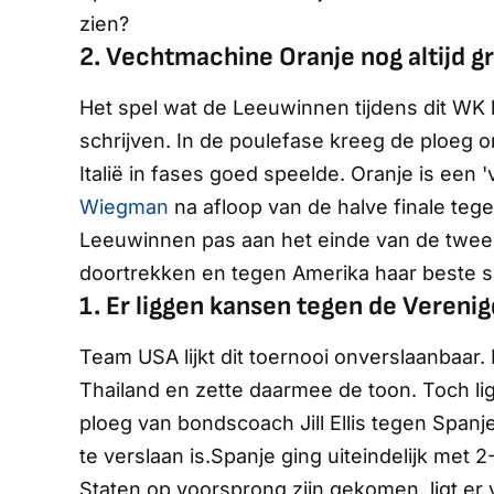
zien?
2. Vechtmachine Oranje nog altijd g
Het spel wat de Leeuwinnen tijdens dit WK la
schrijven. In de poulefase kreeg de ploeg on
Italië in fases goed speelde. Oranje is een
Wiegman
na afloop van de halve finale teg
Leeuwinnen pas aan het einde van de tweede
doortrekken en tegen Amerika haar beste sp
1. Er liggen kansen tegen de Vereni
Team USA lijkt dit toernooi onverslaanbaa
Thailand en zette daarmee de toon. Toch li
ploeg van bondscoach Jill Ellis tegen Spanje
te verslaan is.Spanje ging uiteindelijk met 
Staten op voorsprong zijn gekomen, ligt e