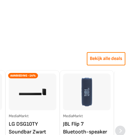
Bekijk alle deals
AANBIEDING -14%
MediaMarkt
MediaMarkt
EP.nl
LG DSG10TY
JBL Flip 7
LG OL
Soundbar Zwart
Bluetooth-speaker
4K TV (