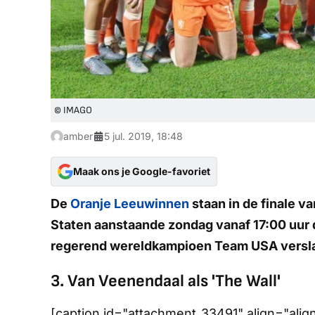
© IMAGO
amber
5 jul. 2019, 18:48
Maak ons je Google-favoriet
De
Oranje Leeuwinnen
staan in de finale v
Staten aanstaande zondag vanaf 17:00 uur
regerend wereldkampioen Team USA verslaan
3. Van Veenendaal als 'The Wall'
[caption id="attachment_33491" align="ali