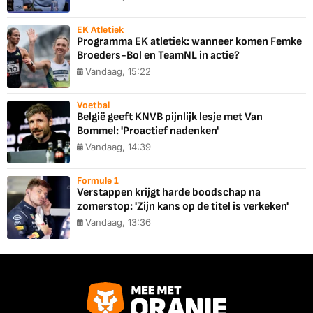
EK Atletiek
Programma EK atletiek: wanneer komen Femke
Broeders-Bol en TeamNL in actie?
Vandaag, 15:22
Voetbal
België geeft KNVB pijnlijk lesje met Van
Bommel: 'Proactief nadenken'
Vandaag, 14:39
Formule 1
Verstappen krijgt harde boodschap na
zomerstop: 'Zijn kans op de titel is verkeken'
Vandaag, 13:36