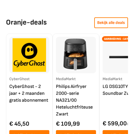
Oranje-deals
Bekijk alle deals
AANBIEDING -14%
CyberGhost
MediaMarkt
MediaMarkt
CyberGhost - 2
Philips Airfryer
LG DSG10TY
jaar + 2 maanden
2000-serie
Soundbar Zwar
gratis abonnement
NA321/00
Heteluchtfriteuse
Zwart
€ 599,00
€ 45,50
€ 109,99
€ 7