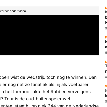
N
t verder onder video
N
F
N
T
ben wist de wedstrijd toch nog te winnen. Dan
ler nog net zo fanatiek als hij als voetballer
S
an het toernooi lukte het Robben vervolgens
FIP Tour is de oud-buitenspeler wel
nteel staat hij op plek 244 van de Nederlandse