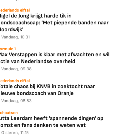
ederlands elftal
igel de Jong krijgt harde tik in
bondscoachsoap: 'Met piepende banden naar
Noordwijk'
Vandaag, 10:31
ormule 1
Max Verstappen is klaar met afwachten en wil
actie van Nederlandse overheid
Vandaag, 09:38
ederlands elftal
otale chaos bij KNVB in zoektocht naar
nieuwe bondscoach van Oranje
Vandaag, 08:53
chaatsen
Jutta Leerdam heeft 'spannende dingen' op
komst en fans denken te weten wat
Gisteren, 11:15