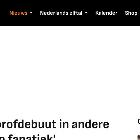
Nieuws
Nederlands elftal
Kalender
Shop
rofdebuut in andere
zo fanatiek'