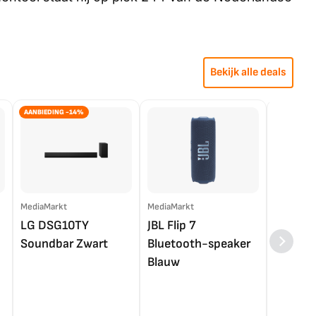
Bekijk alle deals
AANBIEDING -14%
MediaMarkt
MediaMarkt
EP.nl
LG DSG10TY
JBL Flip 7
LG OL
Soundbar Zwart
Bluetooth-speaker
4K TV (
Blauw