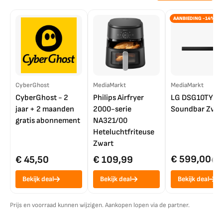
AANBIEDING -14%
CyberGhost
MediaMarkt
MediaMarkt
CyberGhost - 2
Philips Airfryer
LG DSG10TY
jaar + 2 maanden
2000-serie
Soundbar Zwar
gratis abonnement
NA321/00
Heteluchtfriteuse
Zwart
€ 599,00
€ 45,50
€ 109,99
€ 7
Bekijk deal
Bekijk deal
Bekijk deal
Prijs en voorraad kunnen wijzigen. Aankopen lopen via de partner.