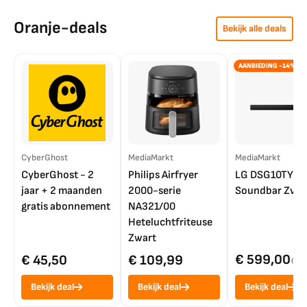
Oranje-deals
Bekijk alle deals
AANBIEDING -14%
CyberGhost
MediaMarkt
MediaMarkt
CyberGhost - 2
Philips Airfryer
LG DSG10TY
jaar + 2 maanden
2000-serie
Soundbar Zwar
gratis abonnement
NA321/00
Heteluchtfriteuse
Zwart
€ 599,00
€ 45,50
€ 109,99
€ 7
Bekijk deal
Bekijk deal
Bekijk deal