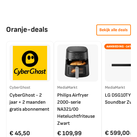
Oranje-deals
Bekijk alle deals
AANBIEDING -14%
CyberGhost
MediaMarkt
MediaMarkt
CyberGhost - 2
Philips Airfryer
LG DSG10TY
jaar + 2 maanden
2000-serie
Soundbar Zwar
gratis abonnement
NA321/00
Heteluchtfriteuse
Zwart
€ 599,00
€ 45,50
€ 109,99
€ 7