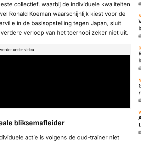
te collectief, waarbij de individuele kwaliteiten
el Ronald Koeman waarschijnlijk kiest voor de
N
ille in de basisopstelling tegen Japan, sluit
b
verdere verloop van het toernooi zeker niet uit.
D
t verder onder video
b
N
r
V
A
eale bliksemafleider
t
dividuele actie is volgens de oud-trainer niet