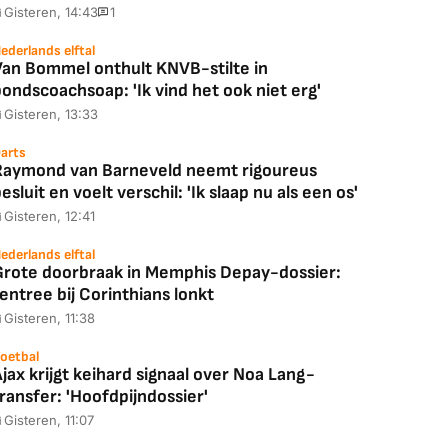
Gisteren, 14:43
1
ederlands elftal
Van Bommel onthult KNVB-stilte in
ondscoachsoap: 'Ik vind het ook niet erg'
Gisteren, 13:33
arts
Raymond van Barneveld neemt rigoureus
esluit en voelt verschil: 'Ik slaap nu als een os'
Gisteren, 12:41
ederlands elftal
Grote doorbraak in Memphis Depay-dossier:
entree bij Corinthians lonkt
Gisteren, 11:38
oetbal
jax krijgt keihard signaal over Noa Lang-
ransfer: 'Hoofdpijndossier'
Gisteren, 11:07