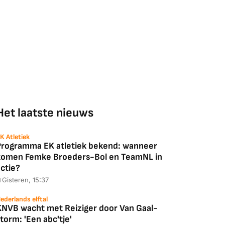
Het laatste nieuws
K Atletiek
Programma EK atletiek bekend: wanneer
komen Femke Broeders-Bol en TeamNL in
ctie?
Gisteren, 15:37
ederlands elftal
KNVB wacht met Reiziger door Van Gaal-
torm: 'Een abc'tje'