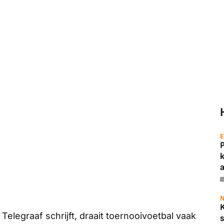
E
a
N
 Telegraaf
schrijft, draait toernooivoetbal vaak
s