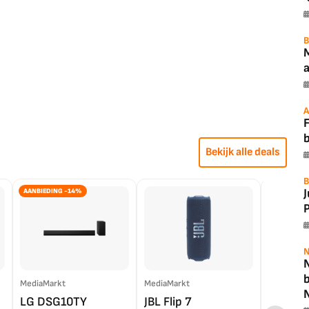
B
a
A
F
Bekijk alle deals
B
AANBIEDING -14%
P
N
N
MediaMarkt
MediaMarkt
EP.nl
LG DSG10TY
JBL Flip 7
LG OL