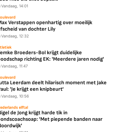
Vandaag, 14:01
oulevard
Max Verstappen openhartig over moeilijk
fscheid van dochter Lily
Vandaag, 12:32
tletiek
emke Broeders-Bol krijgt duidelijke
boodschap richting EK: 'Meerdere jaren nodig'
Vandaag, 11:47
oulevard
Jutta Leerdam deelt hilarisch moment met Jake
aul: 'Je krijgt een knipbeurt'
Vandaag, 10:56
ederlands elftal
igel de Jong krijgt harde tik in
bondscoachsoap: 'Met piepende banden naar
Coolblue
MediaMarkt
Noordwijk'
ED55C56LB
JBL Partybox
Google TV Streame