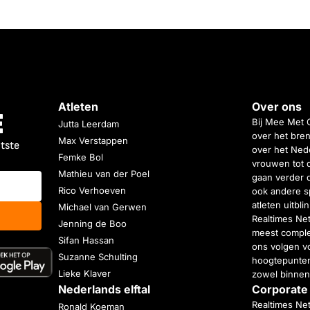
Atleten
Over ons
Bij Mee Met 
Jutta Leerdam
over het bren
Max Verstappen
atste
over het Nede
Femke Bol
vrouwen tot 
Mathieu van der Poel
gaan verder 
Rico Verhoeven
ook andere s
atleten uitbl
Michael van Gerwen
Realtimes Ne
Jenning de Boo
meest complet
Sifan Hassan
ons volgen vo
Suzanne Schulting
hoogtepunten
Lieke Klaver
zowel binnen
Nederlands elftal
Corporate
Realtimes Ne
Ronald Koeman