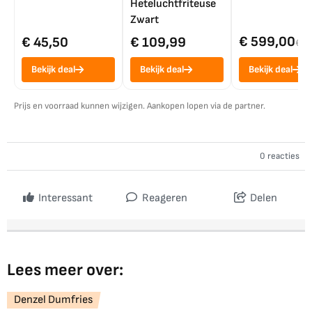
Heteluchtfriteuse
Zwart
€ 599,00
€ 45,50
€ 109,99
€ 7
Bekijk deal
Bekijk deal
Bekijk deal
Prijs en voorraad kunnen wijzigen. Aankopen lopen via de partner.
0 reacties
Interessant
Reageren
Delen
Lees meer over:
Denzel Dumfries