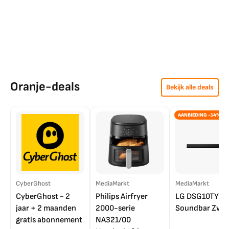
Oranje-deals
Bekijk alle deals
AANBIEDING -14%
CyberGhost
MediaMarkt
MediaMarkt
CyberGhost - 2
Philips Airfryer
LG DSG10TY
jaar + 2 maanden
2000-serie
Soundbar Zwar
gratis abonnement
NA321/00