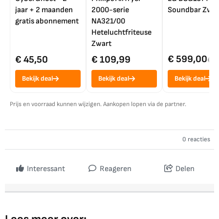
jaar + 2 maanden
2000-serie
Soundbar Zwar
gratis abonnement
NA321/00
Heteluchtfriteuse
Zwart
€ 599,00
€ 45,50
€ 109,99
€ 7
Bekijk deal
Bekijk deal
Bekijk deal
Prijs en voorraad kunnen wijzigen. Aankopen lopen via de partner.
0 reacties
Interessant
Reageren
Delen