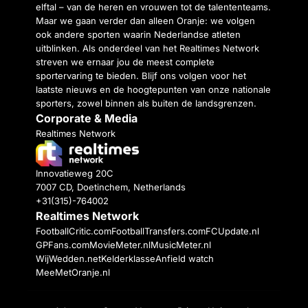
elftal – van de heren en vrouwen tot de talententeams.
Maar we gaan verder dan alleen Oranje: we volgen
ook andere sporten waarin Nederlandse atleten
uitblinken. Als onderdeel van het Realtimes Network
streven we ernaar jou de meest complete
sportervaring te bieden. Blijf ons volgen voor het
laatste nieuws en de hoogtepunten van onze nationale
sporters, zowel binnen als buiten de landsgrenzen.
Corporate & Media
Realtimes Network
Innovatieweg 20C
7007 CD, Doetinchem, Netherlands
+31(315)-764002
Realtimes Network
FootballCritic.com
FootballTransfers.com
FCUpdate.nl
GPFans.com
MovieMeter.nl
MusicMeter.nl
WijWedden.net
Kelderklasse
Anfield watch
MeeMetOranje.nl