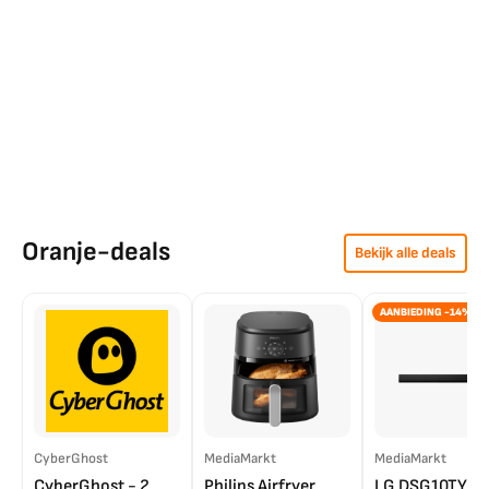
Oranje-deals
Bekijk alle deals
AANBIEDING -14%
CyberGhost
MediaMarkt
MediaMarkt
CyberGhost - 2
Philips Airfryer
LG DSG10TY