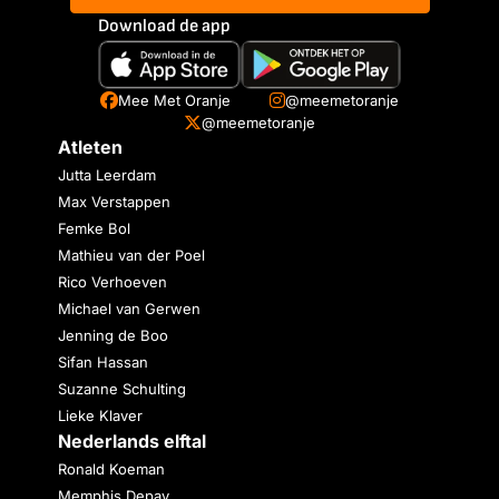
Download de app
Mee Met Oranje
@meemetoranje
@meemetoranje
Atleten
Jutta Leerdam
Max Verstappen
Femke Bol
Mathieu van der Poel
Rico Verhoeven
Michael van Gerwen
Jenning de Boo
Sifan Hassan
Suzanne Schulting
Lieke Klaver
Nederlands elftal
Ronald Koeman
Memphis Depay