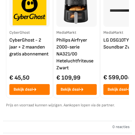
CyberGhost
MediaMarkt
MediaMarkt
CyberGhost - 2
Philips Airfryer
LG DSG10TY
jaar + 2 maanden
2000-serie
Soundbar Zwar
gratis abonnement
NA321/00
Heteluchtfriteuse
Zwart
€ 599,00
€ 45,50
€ 109,99
€ 7
Bekijk deal
Bekijk deal
Bekijk deal
Prijs en voorraad kunnen wijzigen. Aankopen lopen via de partner.
0 reacties