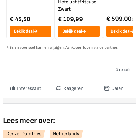
Heteluchtfriteuse
Zwart
€ 599,00
€ 45,50
€ 109,99
€ 7
Bekijk deal
Bekijk deal
Bekijk deal
Prijs en voorraad kunnen wijzigen. Aankopen lopen via de partner.
0 reacties
Interessant
Reageren
Delen
Lees meer over:
Denzel Dumfries
Netherlands