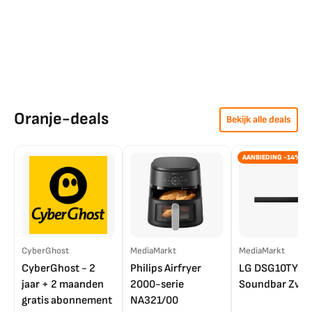
Oranje-deals
Bekijk alle deals
AANBIEDING -14%
CyberGhost
MediaMarkt
MediaMarkt
CyberGhost - 2
Philips Airfryer
LG DSG10TY
jaar + 2 maanden
2000-serie
Soundbar Zwar
gratis abonnement
NA321/00