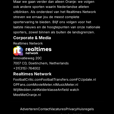
Maar we gaan verder dan alleen Oranje: we volgen
ook andere sporten waarin Nederlandse atleten
uitblinken. Als onderdeel van het Realtimes Network
streven we ernaar jou de meest complete
sportervaring te bieden. Blijf ons volgen voor het
laatste nieuws en de hoogtepunten van onze nationale
sporters, zowel binnen als buiten de landsgrenzen.
Corporate & Media
Realtimes Network
Innovatieweg 20C
7007 CD, Doetinchem, Netherlands
+31(315)-764002
Realtimes Network
FootballCritic.com
FootballTransfers.com
FCUpdate.nl
GPFans.com
MovieMeter.nl
MusicMeter.nl
WijWedden.net
Kelderklasse
Anfield watch
MeeMetOranje.nl
Adverteren
Contact
Vacatures
Privacy
Huisregels