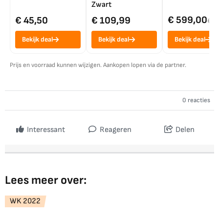
Zwart
€ 599,00
€ 45,50
€ 109,99
€ 7
Bekijk deal
Bekijk deal
Bekijk deal
Prijs en voorraad kunnen wijzigen. Aankopen lopen via de partner.
0 reacties
Interessant
Reageren
Delen
Lees meer over:
WK 2022