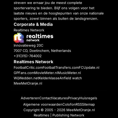
streven we ernaar jou de meest complete
sportervaring te bieden. Blijf ons volgen voor het
laatste nieuws en de hoogtepunten van onze nationale
sporters, zowel binnen als buiten de landsgrenzen.
Corporate & Media
Realtimes Network
Innovatieweg 20C
7007 CD, Doetinchem, Netherlands
+31(315)-764002
Realtimes Network
FootballCritic.com
FootballTransfers.com
FCUpdate.nl
GPFans.com
MovieMeter.nl
MusicMeter.nl
WijWedden.net
Kelderklasse
Anfield watch
MeeMetOranje.nl
Adverteren
Contact
Vacatures
Privacy
Huisregels
Algemene voorwaarden
Colofon
RSS
Sitemap
Copyright © 2005 - 2026
MeeMetOranje.nl
Realtimes | Publishing Network