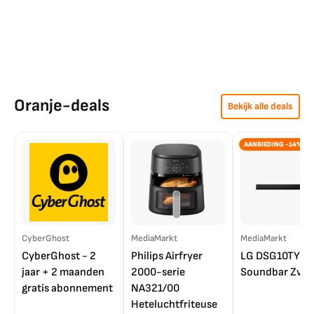
Oranje-deals
Bekijk alle deals
AANBIEDING -14%
CyberGhost
MediaMarkt
MediaMarkt
CyberGhost - 2
Philips Airfryer
LG DSG10TY
jaar + 2 maanden
2000-serie
Soundbar Zwar
gratis abonnement
NA321/00
Heteluchtfriteuse