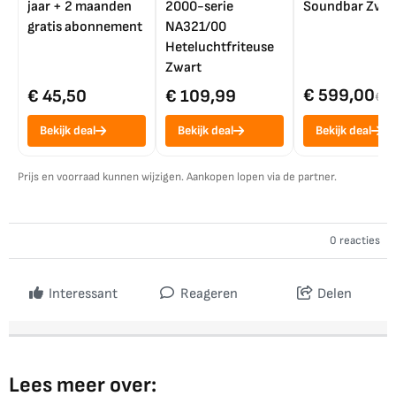
jaar + 2 maanden
2000-serie
Soundbar Zwar
gratis abonnement
NA321/00
Heteluchtfriteuse
Zwart
€ 599,00
€ 45,50
€ 109,99
€ 7
Bekijk deal
Bekijk deal
Bekijk deal
Prijs en voorraad kunnen wijzigen. Aankopen lopen via de partner.
0 reacties
Interessant
Reageren
Delen
Lees meer over: