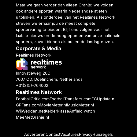
Maar we gaan verder dan alleen Oranje: we volgen
ook andere sporten waarin Nederlandse atleten
uitblinken. Als onderdeel van het Realtimes Network
streven we ernaar jou de meest complete
sportervaring te bieden. Blijf ons volgen voor het
laatste nieuws en de hoogtepunten van onze nationale
sporters, zowel binnen als buiten de landsgrenzen.
Corporate & Media
Realtimes Network
Innovatieweg 20C
7007 CD, Doetinchem, Netherlands
+31(315)-764002
Realtimes Network
FootballCritic.com
FootballTransfers.com
FCUpdate.nl
GPFans.com
MovieMeter.nl
MusicMeter.nl
WijWedden.net
Kelderklasse
Anfield watch
MeeMetOranje.nl
Adverteren
Contact
Vacatures
Privacy
Huisregels