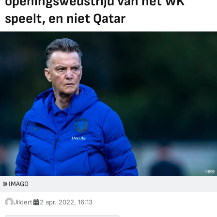
openingswedstrijd van het WK
speelt, en niet Qatar
© IMAGO
Jildert
2 apr. 2022, 16:13