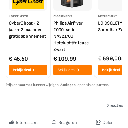
CyberGhost
MediaMarkt
MediaMarkt
CyberGhost - 2
Philips Airfryer
LG DSG10TY
jaar + 2 maanden
2000-serie
Soundbar Zwar
gratis abonnement
NA321/00
Heteluchtfriteuse
Zwart
€ 599,00
€ 45,50
€ 109,99
€ 7
Bekijk deal
Bekijk deal
Bekijk deal
Prijs en voorraad kunnen wijzigen. Aankopen lopen via de partner.
0 reacties
Interessant
Reageren
Delen