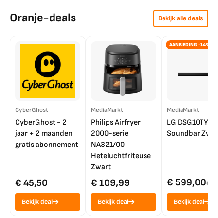
Oranje-deals
Bekijk alle deals
AANBIEDING -14%
CyberGhost
MediaMarkt
MediaMarkt
CyberGhost - 2
Philips Airfryer
LG DSG10TY
jaar + 2 maanden
2000-serie
Soundbar Zwar
gratis abonnement
NA321/00
Heteluchtfriteuse
Zwart
€ 599,00
€ 45,50
€ 109,99
€ 7
Bekijk deal
Bekijk deal
Bekijk deal