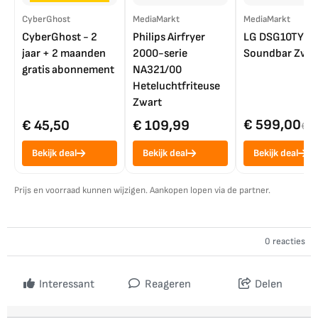
CyberGhost
MediaMarkt
MediaMarkt
CyberGhost - 2
Philips Airfryer
LG DSG10TY
jaar + 2 maanden
2000-serie
Soundbar Zwar
gratis abonnement
NA321/00
Heteluchtfriteuse
Zwart
€ 599,00
€ 45,50
€ 109,99
€ 7
Bekijk deal
Bekijk deal
Bekijk deal
Prijs en voorraad kunnen wijzigen. Aankopen lopen via de partner.
0 reacties
Interessant
Reageren
Delen