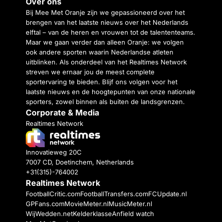
Over ons
Bij Mee Met Oranje zijn we gepassioneerd over het
brengen van het laatste nieuws over het Nederlands
elftal – van de heren en vrouwen tot de talententeams.
Maar we gaan verder dan alleen Oranje: we volgen
ook andere sporten waarin Nederlandse atleten
uitblinken. Als onderdeel van het Realtimes Network
streven we ernaar jou de meest complete
sportervaring te bieden. Blijf ons volgen voor het
laatste nieuws en de hoogtepunten van onze nationale
sporters, zowel binnen als buiten de landsgrenzen.
Corporate & Media
Realtimes Network
Innovatieweg 20C
7007 CD, Doetinchem, Netherlands
+31(315)-764002
Realtimes Network
FootballCritic.com
FootballTransfers.com
FCUpdate.nl
GPFans.com
MovieMeter.nl
MusicMeter.nl
WijWedden.net
Kelderklasse
Anfield watch