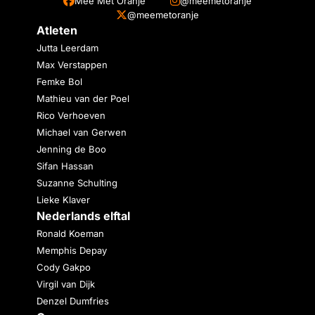
Mee Met Oranje
@meemetoranje
@meemetoranje
Atleten
Jutta Leerdam
Max Verstappen
Femke Bol
Mathieu van der Poel
Rico Verhoeven
Michael van Gerwen
Jenning de Boo
Sifan Hassan
Suzanne Schulting
Lieke Klaver
Nederlands elftal
Ronald Koeman
Memphis Depay
Cody Gakpo
Virgil van Dijk
Denzel Dumfries