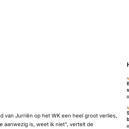
N
B
s
N
id van Jurriën op het WK een heel groot verlies,
b
aanwezig is, weet ik niet", vertelt de