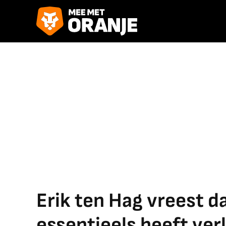
Erik ten Hag vreest da
essentieels heeft verl