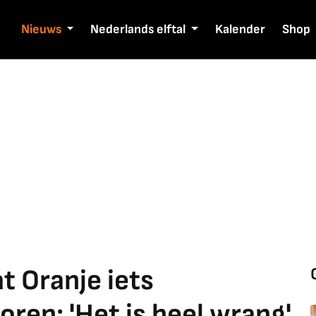
Nieuws
Nederlands elftal
Kalender
Shop
t Oranje iets
oren: 'Het is heel wrang'