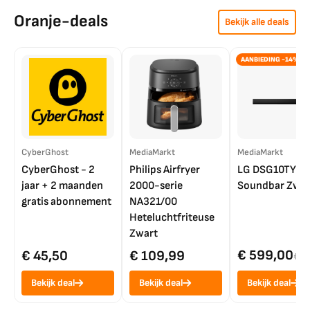
Oranje-deals
Bekijk alle deals
AANBIEDING -14%
CyberGhost
MediaMarkt
MediaMarkt
CyberGhost - 2
Philips Airfryer
LG DSG10TY
jaar + 2 maanden
2000-serie
Soundbar Zwar
gratis abonnement
NA321/00
Heteluchtfriteuse
Zwart
€ 599,00
€ 45,50
€ 109,99
€ 7
Bekijk deal
Bekijk deal
Bekijk deal