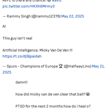
AVFC is there any chance?😅
#avfc
pic.twitter.com/HKXh6Mrmy3
— Rammy Singh (@rammy12378)
May 22, 2025
AI
This guy isn’t real
Artificial Intelligence. Micky Van De Ven !!!
https://t.co/dj9Jpaidah
— Spurs - Champions of Europe 🏆 (@HalfwayLino)
May 21,
2025
damn!!
how did micky van de ven clear that ball?😭
PTSD for the next 2 months how do i heal o?