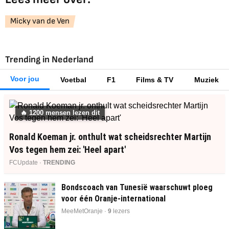
Micky van de Ven
Trending in Nederland
Voor jou
Voetbal
F1
Films & TV
Muziek
🔥
1200
mensen lezen dit
Ronald Koeman jr. onthult wat scheidsrechter Martijn
Vos tegen hem zei: 'Heel apart'
FCUpdate ·
TRENDING
Bondscoach van Tunesië waarschuwt ploeg
voor één Oranje-international
MeeMetOranje ·
9
lezers