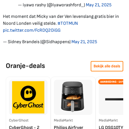
— iyawo rashy (@iyaworashford_)
May 21, 2025
Het moment dat Micky van der Ven levenslang gratis bier in
Noord Londen veilig stelde.
#TOTMUN
pic.twitter.com/FcRDQ2OiGG
— Sidney Brandeis (@Sidhappens)
May 21, 2025
Oranje-deals
Bekijk alle deals
AANBIEDING -14%
CyberGhost
MediaMarkt
MediaMarkt
CyberGhost - 2
Philips Airfryer
LG DSG10TY