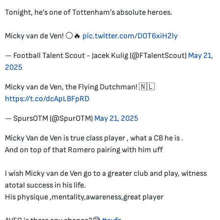
Tonight, he’s one of Tottenham’s absolute heroes.
Micky van de Ven! ⚪🔥
pic.twitter.com/DOT6xiH2ly
— Football Talent Scout - Jacek Kulig (@FTalentScout)
May 21,
2025
Micky van de Ven, the Flying Dutchman! 🇳🇱
https://t.co/dcApLBFpRD
— SpursOTM (@SpurOTM)
May 21, 2025
Micky Van de Ven is true class player , what a CB he is .
And on top of that Romero pairing with him uff
I wish Micky van de Ven go to a greater club and play, witness
atotal success in his life.
His physique ,mentality,awareness,great player