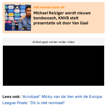
480
mensen lezen dit
Michael Reiziger wordt nieuwe
bondscoach, KNVB stelt
presentatie uit door Van Gaal
Artikel gaat verder onder video
Lees ook:
'Acrobaat' Micky van de Ven wint de Europa
League-finale: 'Dit is niet normaal!'