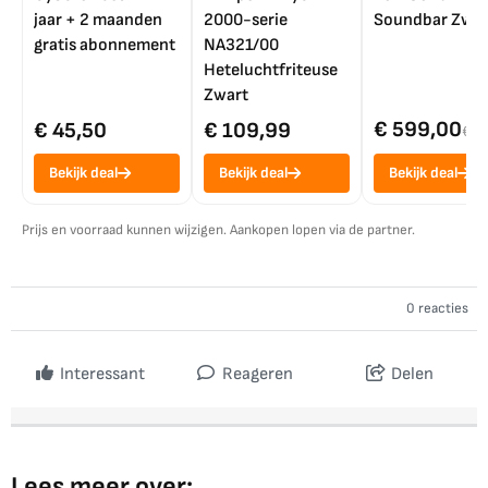
jaar + 2 maanden
2000-serie
Soundbar Zwar
gratis abonnement
NA321/00
Heteluchtfriteuse
Zwart
€ 599,00
€ 45,50
€ 109,99
€ 7
Bekijk deal
Bekijk deal
Bekijk deal
Prijs en voorraad kunnen wijzigen. Aankopen lopen via de partner.
0 reacties
Interessant
Reageren
Delen
Lees meer over: