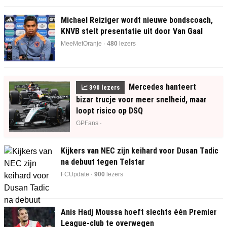
Michael Reiziger wordt nieuwe bondscoach,
KNVB stelt presentatie uit door Van Gaal
MeeMetOranje ·
480
lezers
Mercedes hanteert
📈
390
lezers
bizar trucje voor meer snelheid, maar
loopt risico op DSQ
GPFans ·
Kijkers van NEC zijn keihard voor Dusan Tadic
na debuut tegen Telstar
FCUpdate ·
899
lezers
Anis Hadj Moussa hoeft slechts één Premier
League-club te overwegen