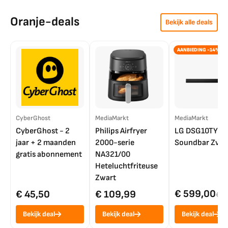
Oranje-deals
Bekijk alle deals
AANBIEDING -14%
CyberGhost
MediaMarkt
MediaMarkt
CyberGhost - 2
Philips Airfryer
LG DSG10TY
jaar + 2 maanden
2000-serie
Soundbar Zwar
gratis abonnement
NA321/00
Heteluchtfriteuse
Zwart
€ 599,00
€ 45,50
€ 109,99
€ 7
Bekijk deal
Bekijk deal
Bekijk deal