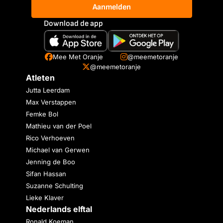
Aanmelden
Download de app
Mee Met Oranje
@meemetoranje
@meemetoranje
Atleten
Jutta Leerdam
Max Verstappen
Femke Bol
Mathieu van der Poel
Rico Verhoeven
Michael van Gerwen
Jenning de Boo
Sifan Hassan
Suzanne Schulting
Lieke Klaver
Nederlands elftal
Ronald Koeman