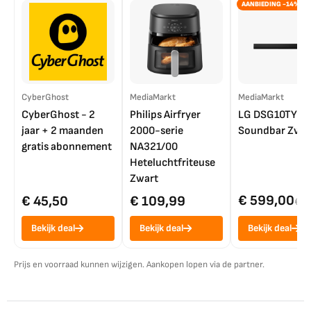
AANBIEDING -14%
CyberGhost
MediaMarkt
MediaMarkt
CyberGhost - 2
Philips Airfryer
LG DSG10TY
jaar + 2 maanden
2000-serie
Soundbar Zwar
gratis abonnement
NA321/00
Heteluchtfriteuse
Zwart
€ 599,00
€ 45,50
€ 109,99
€ 7
Bekijk deal
Bekijk deal
Bekijk deal
Prijs en voorraad kunnen wijzigen. Aankopen lopen via de partner.