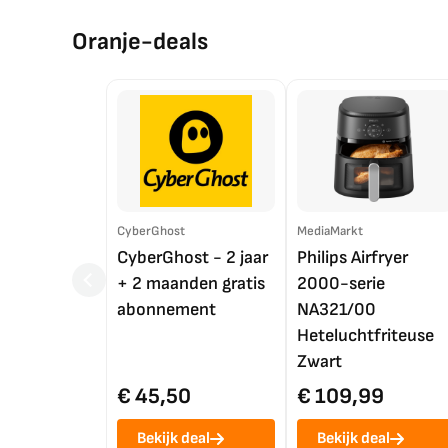
Oranje-deals
CyberGhost
MediaMarkt
CyberGhost - 2 jaar
Philips Airfryer
+ 2 maanden gratis
2000-serie
abonnement
NA321/00
Heteluchtfriteuse
Zwart
€ 45,50
€ 109,99
Bekijk deal
Bekijk deal