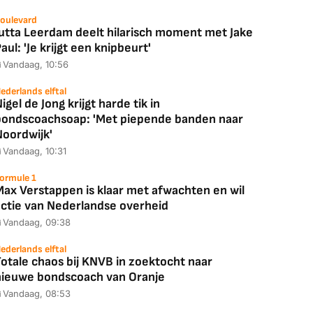
oulevard
Jutta Leerdam deelt hilarisch moment met Jake
aul: 'Je krijgt een knipbeurt'
Vandaag, 10:56
ederlands elftal
igel de Jong krijgt harde tik in
bondscoachsoap: 'Met piepende banden naar
Noordwijk'
Vandaag, 10:31
Coolblue
MediaMarkt
ormule 1
ED55C56LB
JBL Partybox
Google TV Streame
Max Verstappen is klaar met afwachten en wil
2025)
Ultimate Zwart
4K
actie van Nederlandse overheid
Vandaag, 09:38
ederlands elftal
otale chaos bij KNVB in zoektocht naar
88,00
€ 1.179,00
€ 89,00
nieuwe bondscoach van Oranje
Vandaag, 08:53
k deal
Bekijk deal
Bekijk deal