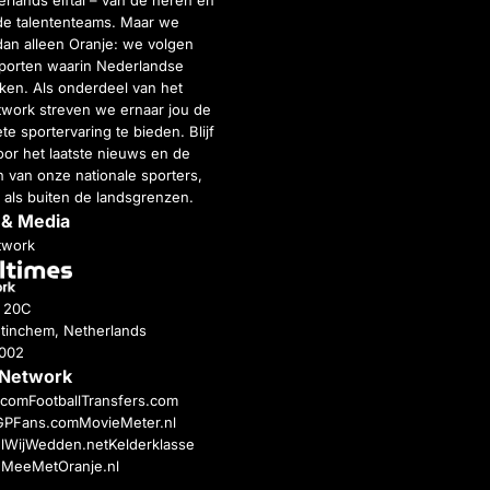
rlands elftal – van de heren en
de talententeams. Maar we
dan alleen Oranje: we volgen
porten waarin Nederlandse
inken. Als onderdeel van het
twork streven we ernaar jou de
e sportervaring te bieden. Blijf
or het laatste nieuws en de
 van onze nationale sporters,
 als buiten de landsgrenzen.
 & Media
twork
g 20C
tinchem, Netherlands
4002
 Network
c.com
FootballTransfers.com
GPFans.com
MovieMeter.nl
l
WijWedden.net
Kelderklasse
h
MeeMetOranje.nl