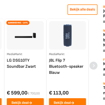
B
Bekijk alle deals
P
AANBIEDING -14%
N
N
MediaMarkt
MediaMarkt
EP.nl
F
LG DSG10TY
JBL Flip 7
LG OL
Soundbar Zwart
Bluetooth-speaker
4K TV (
Blauw
N
T
€ 599,00
€ 113,00
€ 1.0
€ 700,00
Bekijk deal
Bekijk deal
Bekij