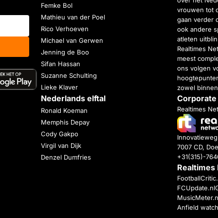
over het Nede
Femke Bol
vrouwen tot 
Mathieu van der Poel
gaan verder 
Rico Verhoeven
ook andere s
atleten uitbl
Michael van Gerwen
Realtimes Ne
Jenning de Boo
meest complet
Sifan Hassan
ons volgen vo
Suzanne Schulting
hoogtepunten
Lieke Klaver
zowel binnen
Nederlands elftal
Corporate
Realtimes Ne
Ronald Koeman
Memphis Depay
Cody Gakpo
Innovatiewe
Virgil van Dijk
7007 CD, Doe
+31(315)-76
Denzel Dumfries
Realtimes
FootballCriti
FCUpdate.nl
MusicMeter.n
Anfield watc