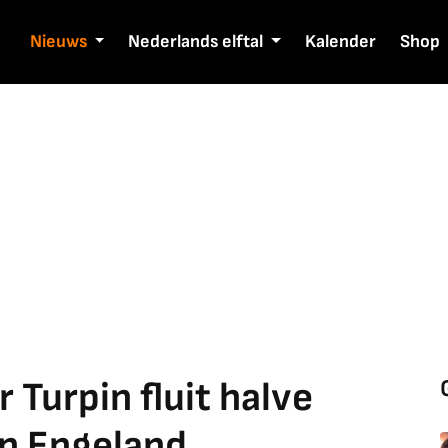
Nieuws
Nederlands elftal
Kalender
Shop
 Turpin fluit halve
en Engeland