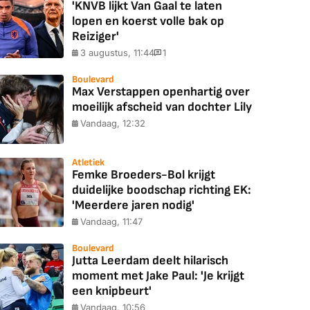
'KNVB lijkt Van Gaal te laten
lopen en koerst volle bak op
Reiziger'
3 augustus, 11:44
1
Boulevard
Max Verstappen openhartig over
moeilijk afscheid van dochter Lily
Vandaag, 12:32
Atletiek
Femke Broeders-Bol krijgt
duidelijke boodschap richting EK:
'Meerdere jaren nodig'
Vandaag, 11:47
Boulevard
Jutta Leerdam deelt hilarisch
moment met Jake Paul: 'Je krijgt
een knipbeurt'
Vandaag, 10:56