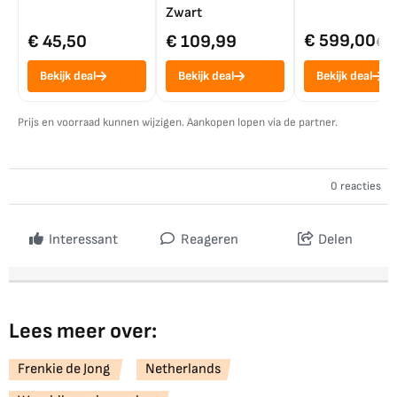
Zwart
€ 599,00
€ 45,50
€ 109,99
€ 7
Bekijk deal
Bekijk deal
Bekijk deal
Prijs en voorraad kunnen wijzigen. Aankopen lopen via de partner.
0 reacties
Interessant
Reageren
Delen
Lees meer over:
Frenkie de Jong
Netherlands