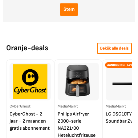
Stem
Oranje-deals
Bekijk alle deals
AANBIEDING -14%
CyberGhost
MediaMarkt
MediaMarkt
CyberGhost - 2
Philips Airfryer
LG DSG10TY
jaar + 2 maanden
2000-serie
Soundbar Zwar
gratis abonnement
NA321/00
Heteluchtfriteuse