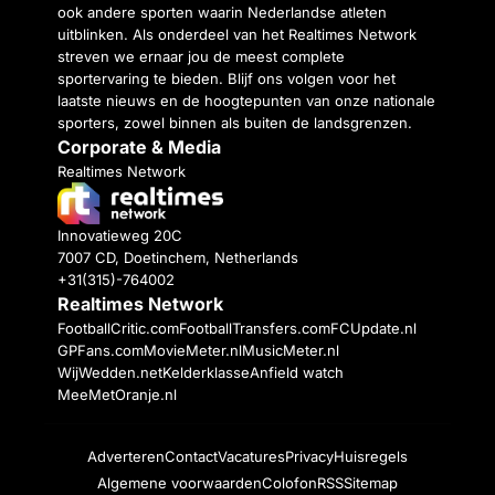
ook andere sporten waarin Nederlandse atleten
uitblinken. Als onderdeel van het Realtimes Network
streven we ernaar jou de meest complete
sportervaring te bieden. Blijf ons volgen voor het
laatste nieuws en de hoogtepunten van onze nationale
sporters, zowel binnen als buiten de landsgrenzen.
Corporate & Media
Realtimes Network
Innovatieweg 20C
7007 CD, Doetinchem, Netherlands
+31(315)-764002
Realtimes Network
FootballCritic.com
FootballTransfers.com
FCUpdate.nl
GPFans.com
MovieMeter.nl
MusicMeter.nl
WijWedden.net
Kelderklasse
Anfield watch
MeeMetOranje.nl
Adverteren
Contact
Vacatures
Privacy
Huisregels
Algemene voorwaarden
Colofon
RSS
Sitemap