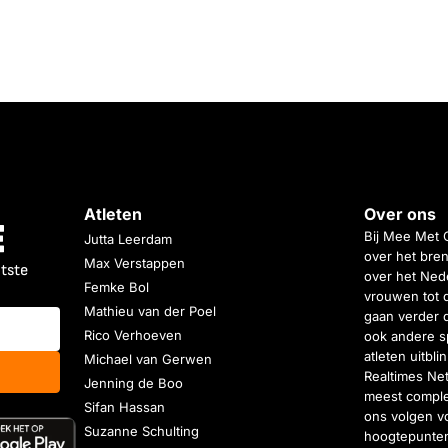
Atleten
Over ons
Bij Mee Met 
Jutta Leerdam
over het bren
Max Verstappen
atste
over het Nede
Femke Bol
vrouwen tot 
Mathieu van der Poel
gaan verder 
Rico Verhoeven
ook andere s
atleten uitbl
Michael van Gerwen
Realtimes Ne
Jenning de Boo
meest complet
Sifan Hassan
ons volgen vo
Suzanne Schulting
hoogtepunten