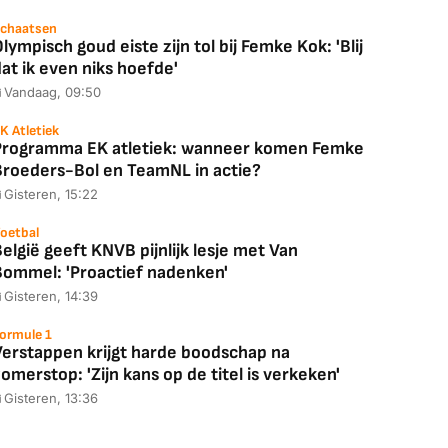
chaatsen
lympisch goud eiste zijn tol bij Femke Kok: 'Blij
at ik even niks hoefde'
Vandaag, 09:50
K Atletiek
Programma EK atletiek: wanneer komen Femke
Broeders-Bol en TeamNL in actie?
Gisteren, 15:22
oetbal
elgië geeft KNVB pijnlijk lesje met Van
Bommel: 'Proactief nadenken'
Gisteren, 14:39
ormule 1
Verstappen krijgt harde boodschap na
omerstop: 'Zijn kans op de titel is verkeken'
Gisteren, 13:36