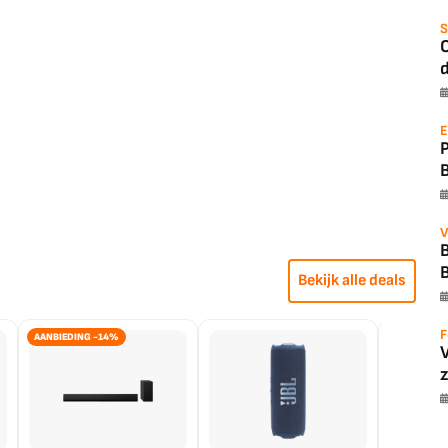
S
O
d
E
V
B
Bekijk alle deals
F
AANBIEDING -14%
z