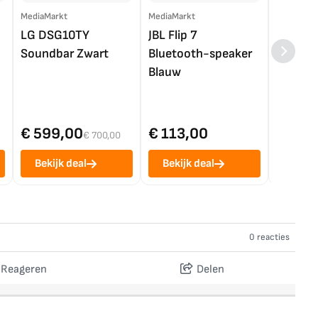
MediaMarkt
MediaMarkt
EP.nl
LG DSG10TY
JBL Flip 7
LG OL
Soundbar Zwart
Bluetooth-speaker
4K TV (
Blauw
€ 599,00
€ 113,00
€ 1.0
€ 700,00
Bekijk deal
Bekijk deal
Bekij
0 reacties
Reageren
Delen