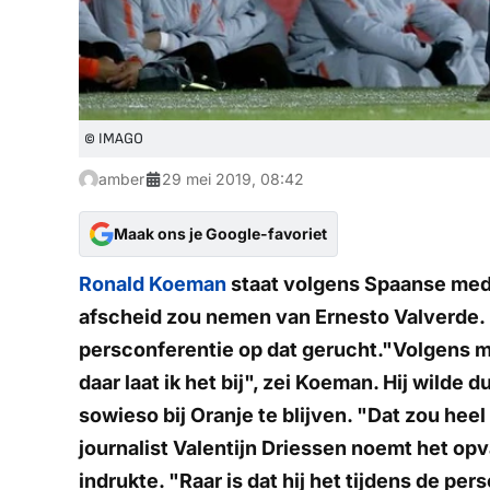
© IMAGO
amber
29 mei 2019, 08:42
Maak ons je Google-favoriet
Ronald Koeman
staat volgens Spaanse media
afscheid zou nemen van Ernesto Valverde.
persconferentie op dat gerucht."Volgens mij
daar laat ik het bij", zei Koeman. Hij wilde 
sowieso bij Oranje te blijven. "Dat zou heel 
journalist Valentijn Driessen noemt het op
indrukte. "Raar is dat hij het tijdens de per