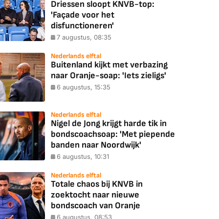
Driessen sloopt KNVB-top:
'Façade voor het
disfunctioneren'
7 augustus, 08:35
Nederlands elftal
Buitenland kijkt met verbazing
naar Oranje-soap: 'Iets zieligs'
6 augustus, 15:35
Nederlands elftal
Nigel de Jong krijgt harde tik in
bondscoachsoap: 'Met piepende
banden naar Noordwijk'
6 augustus, 10:31
Nederlands elftal
Totale chaos bij KNVB in
zoektocht naar nieuwe
bondscoach van Oranje
6 augustus, 08:53