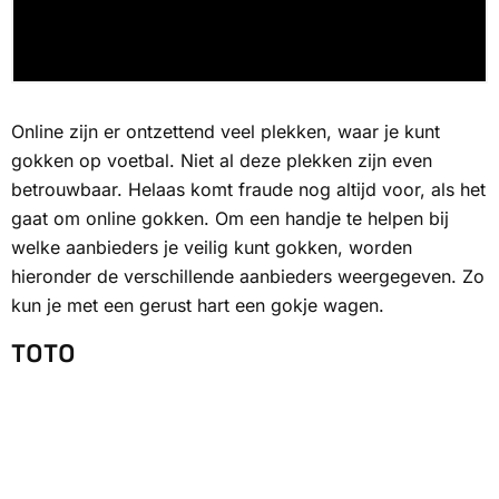
Online zijn er ontzettend veel plekken, waar je kunt
gokken op voetbal. Niet al deze plekken zijn even
betrouwbaar. Helaas komt fraude nog altijd voor, als het
gaat om online gokken. Om een handje te helpen bij
welke aanbieders je veilig kunt gokken, worden
hieronder de verschillende aanbieders weergegeven. Zo
kun je met een gerust hart een gokje wagen.
TOTO