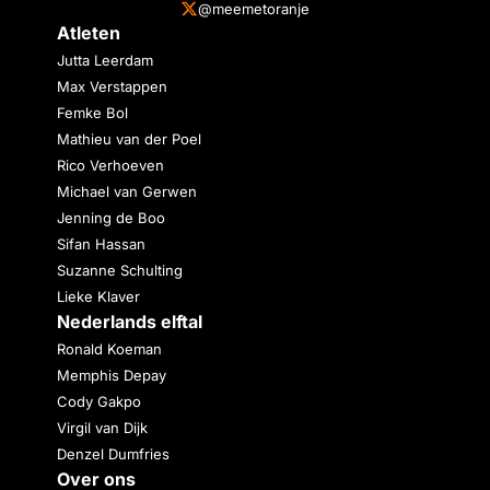
@meemetoranje
Atleten
Jutta Leerdam
Max Verstappen
Femke Bol
Mathieu van der Poel
Rico Verhoeven
Michael van Gerwen
Jenning de Boo
Sifan Hassan
Suzanne Schulting
Lieke Klaver
Nederlands elftal
Ronald Koeman
Memphis Depay
Cody Gakpo
Virgil van Dijk
Denzel Dumfries
Over ons