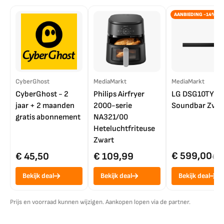
AANBIEDING -14%
CyberGhost
MediaMarkt
MediaMarkt
CyberGhost - 2
Philips Airfryer
LG DSG10TY
jaar + 2 maanden
2000-serie
Soundbar Zwar
gratis abonnement
NA321/00
Heteluchtfriteuse
Zwart
€ 599,00
€ 45,50
€ 109,99
€ 7
Bekijk deal
Bekijk deal
Bekijk deal
Prijs en voorraad kunnen wijzigen. Aankopen lopen via de partner.