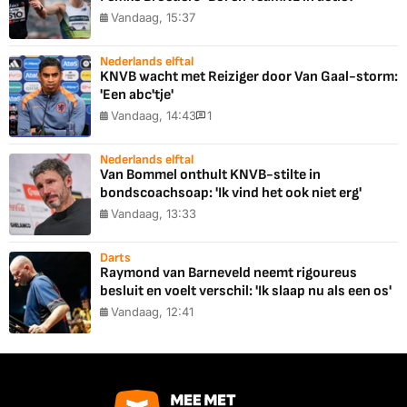
Vandaag, 15:37
Nederlands elftal
KNVB wacht met Reiziger door Van Gaal-storm:
'Een abc'tje'
Vandaag, 14:43
1
Nederlands elftal
Van Bommel onthult KNVB-stilte in
bondscoachsoap: 'Ik vind het ook niet erg'
Vandaag, 13:33
Darts
Raymond van Barneveld neemt rigoureus
besluit en voelt verschil: 'Ik slaap nu als een os'
Vandaag, 12:41