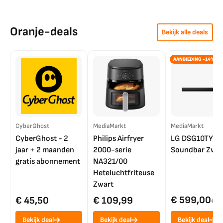
Oranje-deals
Bekijk alle deals
AANBIEDING -14%
CyberGhost
MediaMarkt
MediaMarkt
CyberGhost - 2
Philips Airfryer
LG DSG10TY
jaar + 2 maanden
2000-serie
Soundbar Zwar
gratis abonnement
NA321/00
Heteluchtfriteuse
Zwart
€ 599,00
€ 45,50
€ 109,99
€ 7
Bekijk deal
Bekijk deal
Bekijk deal