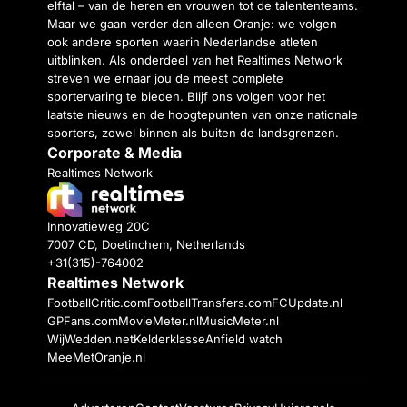
elftal – van de heren en vrouwen tot de talententeams.
Maar we gaan verder dan alleen Oranje: we volgen
ook andere sporten waarin Nederlandse atleten
uitblinken. Als onderdeel van het Realtimes Network
streven we ernaar jou de meest complete
sportervaring te bieden. Blijf ons volgen voor het
laatste nieuws en de hoogtepunten van onze nationale
sporters, zowel binnen als buiten de landsgrenzen.
Corporate & Media
Realtimes Network
Innovatieweg 20C
7007 CD, Doetinchem, Netherlands
+31(315)-764002
Realtimes Network
FootballCritic.com
FootballTransfers.com
FCUpdate.nl
GPFans.com
MovieMeter.nl
MusicMeter.nl
WijWedden.net
Kelderklasse
Anfield watch
MeeMetOranje.nl