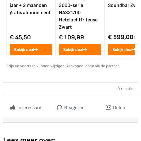
jaar + 2 maanden
2000-serie
Soundbar Zwar
gratis abonnement
NA321/00
Heteluchtfriteuse
Zwart
€ 599,00
€ 45,50
€ 109,99
€ 7
Bekijk deal
Bekijk deal
Bekijk deal
Prijs en voorraad kunnen wijzigen. Aankopen lopen via de partner.
0 reacties
Interessant
Reageren
Delen
Lees meer over: