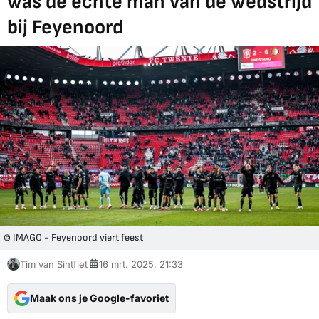
was de échte man van de wedstrijd
bij Feyenoord
© IMAGO - Feyenoord viert feest
Tim van Sintfiet
16 mrt. 2025, 21:33
Maak ons je Google-favoriet