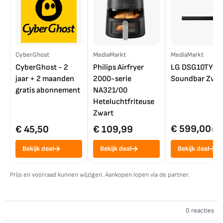
CyberGhost
MediaMarkt
MediaMarkt
CyberGhost - 2
Philips Airfryer
LG DSG10TY
jaar + 2 maanden
2000-serie
Soundbar Zwar
gratis abonnement
NA321/00
Heteluchtfriteuse
Zwart
€ 599,00
€ 45,50
€ 109,99
€ 7
Bekijk deal
Bekijk deal
Bekijk deal
Prijs en voorraad kunnen wijzigen. Aankopen lopen via de partner.
0 reacties