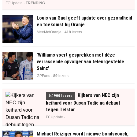
FCUpdate ·
TRENDING
Louis van Gaal geeft update over gezondheid
en toekomst bij Oranje
MeeMetOranje ·
415
lezers
'Williams voert gesprekken met déze
verrassende opvolger van teleurgestelde
Sainz'
GPFans ·
89
lezers
Kijkers van NEC zijn
📈
901
lezers
keihard voor Dusan Tadic na debuut
tegen Telstar
FCUpdate ·
Michael Reiziger wordt nieuwe bondscoach,