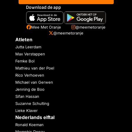
Download de app
Mee Met Oranje
@meemetoranje
@meemetoranje
Atleten
Jutta Leerdam
Max Verstappen
Femke Bol
Mathieu van der Poel
Rico Verhoeven
Michael van Gerwen
Jenning de Boo
Sifan Hassan
Suzanne Schulting
Lieke Klaver
Nederlands elftal
Ronald Koeman
Memphis Depay