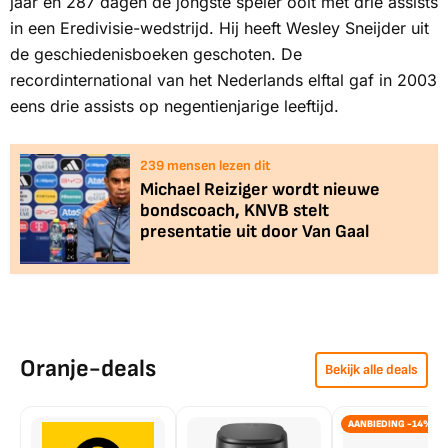
jaar en 287 dagen de jongste speler ooit met drie assists
in een Eredivisie-wedstrijd. Hij heeft Wesley Sneijder uit
de geschiedenisboeken geschoten. De
recordinternational van het Nederlands elftal gaf in 2003
eens drie assists op negentienjarige leeftijd.
237
mensen lezen dit
Michael Reiziger wordt nieuwe
bondscoach, KNVB stelt
presentatie uit door Van Gaal
Oranje-deals
Bekijk alle deals
AANBIEDING -14%