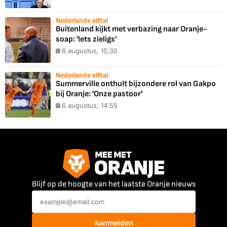
Nederlands elftal
Buitenland kijkt met verbazing naar Oranje-
soap: 'Iets zieligs'
6 augustus, 15:35
Nederlands elftal
Summerville onthult bijzondere rol van Gakpo
bij Oranje: 'Onze pastoor'
6 augustus, 14:55
Blijf op de hoogte van het laatste Oranje nieuws
Aanmelden