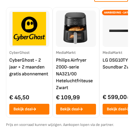
AANBIEDING -14%
CyberGhost
MediaMarkt
MediaMarkt
CyberGhost - 2
Philips Airfryer
LG DSG10TY
jaar + 2 maanden
2000-serie
Soundbar Zwar
gratis abonnement
NA321/00
Heteluchtfriteuse
Zwart
€ 599,00
€ 45,50
€ 109,99
€ 7
Bekijk deal
Bekijk deal
Bekijk deal
Prijs en voorraad kunnen wijzigen. Aankopen lopen via de partner.