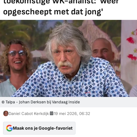
toekomstige WK-analist: 'Weer
opgescheept met dat jong'
© Talpa - Johan Derksen bij Vandaag Inside
Daniel Cabot Kerkdijk
19 mei 2026, 06:32
Maak ons je Google-favoriet