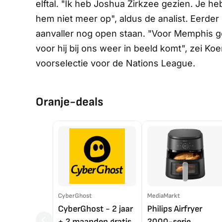
elftal. "Ik heb Joshua Zirkzee gezien. Je 
hem niet meer op", aldus de analist. Eerder
aanvaller nog open staan. "Voor Memphis ge
voor hij bij ons weer in beeld komt", zei Ko
voorselectie voor de Nations League.
Oranje-deals
CyberGhost
MediaMarkt
CyberGhost - 2 jaar
Philips Airfryer
+ 2 maanden gratis
2000-serie