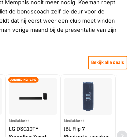
hebt Memphis nooit meer nodig. Koeman roept
 liet de bondscoach zelf de deur voor de
ldt dat hij eerst weer een club moet vinden
eman vorige maand bij de presentatie van zijn
Bekijk alle deals
AANBIEDING -14%
MediaMarkt
MediaMarkt
EP.nl
LG DSG10TY
JBL Flip 7
LG OL
Soundbar Zwart
Bluetooth-speaker
4K TV (