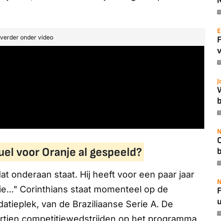
E
t verder onder video
v
J
b
N
uel voor Oranje al gespeeld?
 dat onderaan staat. Hij heeft voor een paar jaar
N
ie..." Corinthians staat momenteel op de
F
u
atieplek, van de Braziliaanse Serie A. De
rtien competitiewedstrijden op het programma