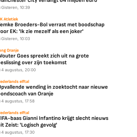
Manchester City verlangt 64 miljoen euro
Gisteren, 10:39
K Atletiek
Femke Broeders-Bol verrast met boodschap
oor EK: 'Ik zie mezelf als een joker'
Gisteren, 10:03
ong Oranje
Wouter Goes spreekt zich uit na grote
eslissing over zijn toekomst
4 augustus, 20:00
ederlands elftal
Opvallende wending in zoektocht naar nieuwe
bondscoach van Oranje
4 augustus, 17:58
ederlands elftal
IFA-baas Gianni Infantino krijgt slecht nieuws
it Zeist: 'Logisch gevolg'
4 augustus, 17:30